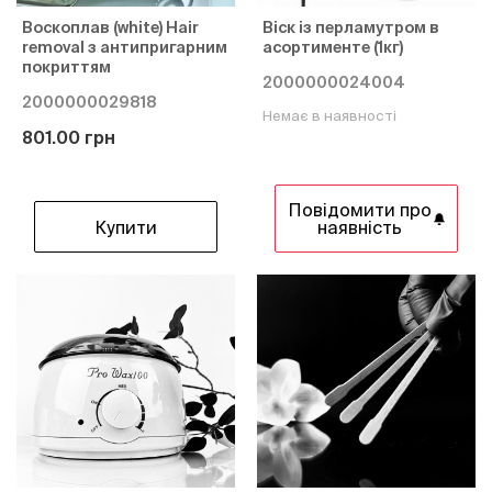
Воскоплав (white) Hair
Віск із перламутром в
removal з антипригарним
асортименте (1кг)
покриттям
2000000024004
2000000029818
Немає в наявності
801.00 грн
Повідомити про
Купити
наявність