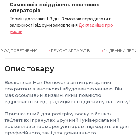
Самовивіз з відділень поштових
операторів
Термін доставки: 1-3 дні. З умовою передплати в
залежностi вiд суми замовлення
Докладнiше про
умови
ІОД ПОВЕРНЕННЯ
РЕМОНТ АППАРАТІВ
14-ДЕННИЙ ПЕРІО
Опис товару
Воскоплав Hair Remover з антипригарним
покриттям з кнопкою і вбудованою чашею. Він
має особливий дизайн, який повністю
відрізняється від традиційного дизайну на ринку!
Призначений для розігріву воску в банках,
таблетках і гранулах. Зручний і універсальний
воскоплав з терморегулятором, підходить як для
професійного, так і для домашнього