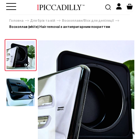
Головна
Для брів та вій
Воскоплави/Віск для депіляції
Воскоплав (white) Hair removal з антипригарним покриттям