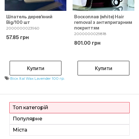
Шпатель дерев'яний
Воскоплав (white) Hair
Big/100 шт
removal з антипригарним
покриттям
2000000023960
2000000029818
57.85 грн
801.00 грн
Купити
Купити
Віск Ital Wax Lavender 100 гр.
Топ категорій
Популярне
Міста