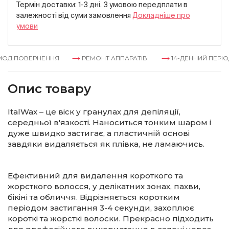
Термін доставки: 1-3 дні. З умовою передплати в
залежностi вiд суми замовлення
Докладнiше про
умови
ОД ПОВЕРНЕННЯ
РЕМОНТ АППАРАТІВ
14-ДЕННИЙ ПЕРІОД
Опис товару
ItalWax – це віск у гранулах для депіляції,
середньої в'язкості. Наноситься тонким шаром і
дуже швидко застигає, а пластичній основі
завдяки видаляється як плівка, не ламаючись.
Ефективний для видалення короткого та
жорсткого волосся, у делікатних зонах, пахви,
бікіні та обличчя. Відрізняється коротким
періодом застигання 3-4 секунди, захоплює
короткі та жорсткі волоски. Прекрасно підходить