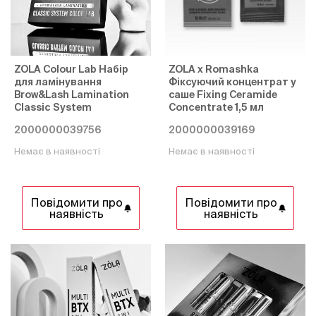
ZOLA Colour Lab Набір
ZOLA x Romashka
для ламінування
Фіксуючий концентрат у
Brow&Lash Lamination
саше Fixing Ceramide
Classic System
Concentrate 1,5 мл
2000000039756
2000000039169
Немає в наявності
Немає в наявності
Повідомити про
Повідомити про
наявність
наявність