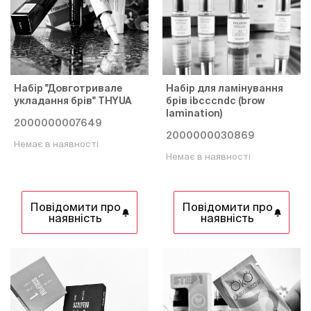
Набір "Довготривале
Набір для ламінування
укладання брів" THYUA
брів ibcccndc (brow
lamination)
2000000007649
2000000030869
Немає в наявності
Немає в наявності
Повідомити про
Повідомити про
наявність
наявність