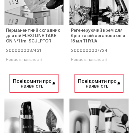
Перманентний складник
Регенеруючий крем для
для вій FLEXI LINE TAKE
брів та вій арганова олія
ON Nº1 1ml SCULPTOR
15 мл THYUA
2000000037431
2000000007724
Немає в наявності
Немає в наявності
Повідомити про
Повідомити про
наявність
наявність