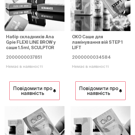
Набір складників Ana
ОКО Саше для
Gpie FLEXI LINE BROW у
ламінування вій STEP 1
саше 1.5ml, SCULPTOR
LIFT
2000000037851
2000000034584
Немає в наявності
Немає в наявності
Повідомити про
Повідомити про
наявність
наявність