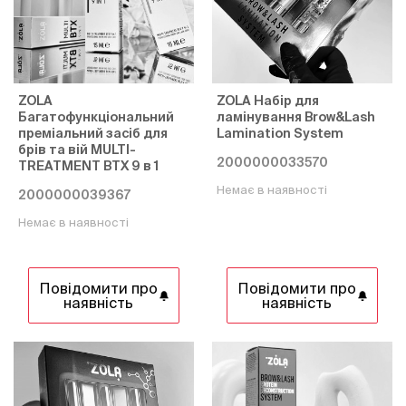
ZOLA
ZOLA Набір для
Багатофункціональний
ламінування Brow&Lash
преміальний засіб для
Lamination System
брів та вій MULTI-
2000000033570
TREATMENT BTX 9 в 1
Немає в наявності
2000000039367
Немає в наявності
Повідомити про
Повідомити про
наявність
наявність