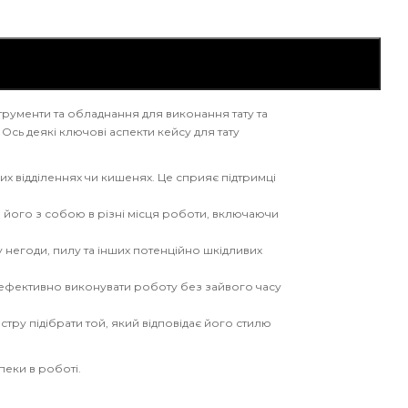
нструменти та обладнання для виконання тату та
Ось деякі ключові аспекти кейсу для тату
них відділеннях чи кишенях. Це сприяє підтримці
 його з собою в різні місця роботи, включаючи
ву негоди, пилу та інших потенційно шкідливих
у ефективно виконувати роботу без зайвого часу
йстру підібрати той, який відповідає його стилю
пеки в роботі.