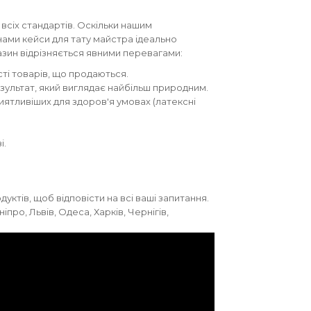
 всіх стандартів. Оскільки нашим
нами кейси для тату майстра ідеально
азин відрізняється явними перевагами:
ті товарів, що продаються.
ультат, який виглядає найбільш природним.
ятливіших для здоров'я умовах (латексні
і.
тів, щоб відповісти на всі ваші запитання.
про, Львів, Одеса, Харків, Чернігів,