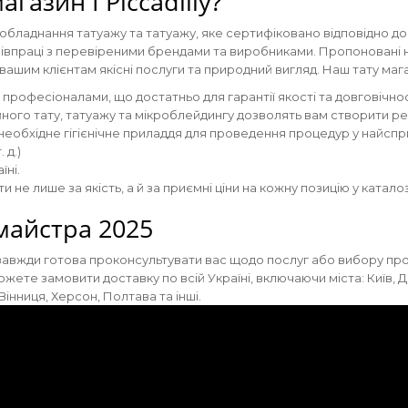
газин I Piccadilly?
е обладнання татуажу та татуажу, яке сертифіковано відповідно до
співпраці з перевіреними брендами та виробниками. Пропоновані 
вашим клієнтам якісні послуги та природний вигляд. Наш тату маг
професіоналами, що достатньо для гарантії якості та довговічнос
ого тату, татуажу та мікроблейдингу дозволять вам створити рез
еобхідне гігієнічне приладдя для проведення процедур у найспри
 д.)
їні.
и не лише за якість, а й за приємні ціни на кожну позицію у каталоз
майстра 2025
вжди готова проконсультувати вас щодо послуг або вибору продук
ете замовити доставку по всій Україні, включаючи міста: Київ, Дні
Вінниця, Херсон, Полтава та інші.