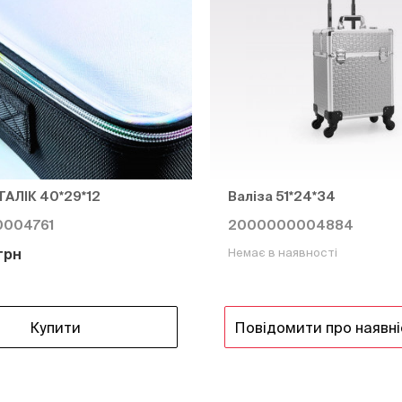
АЛІК 40*29*12
Валіза 51*24*34
004761
2000000004884
грн
Немає в наявності
Купити
Повідомити про наявні