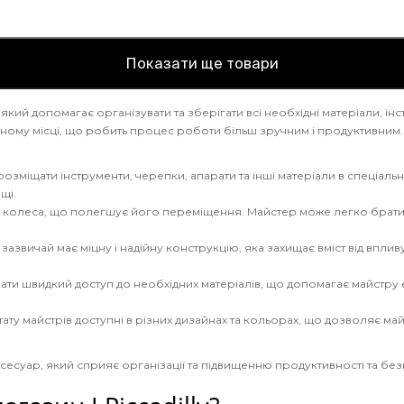
Показати ще товари
 який допомагає організувати та зберігати всі необхідні матеріали, і
одному місці, що робить процес роботи більш зручним і продуктивним. 
розміщати інструменти, черепки, апарати та інші матеріали в спеціаль
щі.
бо колеса, що полегшує його переміщення. Майстер може легко брати
зазвичай має міцну і надійну конструкцію, яка захищає вміст від впли
е мати швидкий доступ до необхідних матеріалів, що допомагає майстр
я тату майстрів доступні в різних дизайнах та кольорах, що дозволяє ма
ксесуар, який сприяє організації та підвищенню продуктивності та без