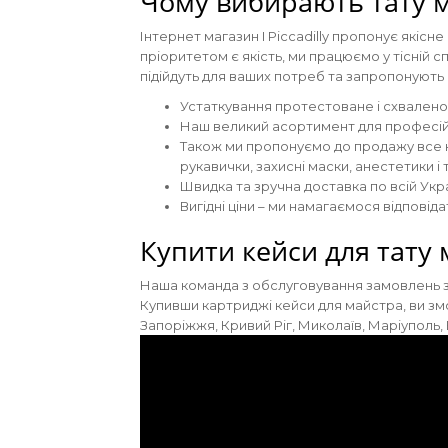
Чому вибирають тату ма
Інтернет магазин I Piccadilly пропонує якісн
пріоритетом є якість, ми працюємо у тісній 
підійдуть для ваших потреб та запропонують 
Устаткування протестоване і схвалено 
Наш великий асортимент для професійн
Також ми пропонуємо до продажу все н
рукавички, захисні маски, анестетики і т.
Швидка та зручна доставка по всій Укра
Вигідні ціни – ми намагаємося відповідат
Купити кейси для тату 
Наша команда з обслуговування замовлень за
Купивши картриджі кейси для майстра, ви змож
Запоріжжя, Кривий Ріг, Миколаїв, Маріуполь, 