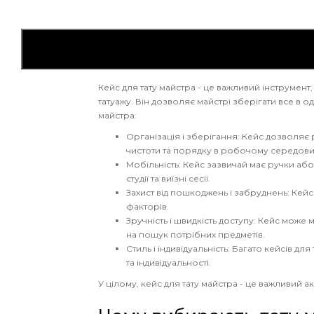
Кейс для тату майстра - це важливий інструмент,
татуажу. Він дозволяє майстрі зберігати все в 
майстра:
Організація і зберігання: Кейс дозволяє 
чистоти та порядку в робочому середови
Мобільність: Кейс зазвичай має ручки а
студії та виїзні сесії.
Захист від пошкоджень і забруднень: Кейс 
факторів.
Зручність і швидкість доступу: Кейс мож
на пошук потрібних предметів.
Стиль і індивідуальність: Багато кейсів дл
та індивідуальності.
У цілому, кейс для тату майстра - це важливий а