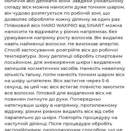
обличчя або делікатні зони. Завдяки унікальному
складу віск можна наносити дуже тонким шаром,
він чудово розтягується по робочій зоні, що
дозволяє обробляти кожну ділянку за один раз.
Плівковий віск HARD WAXPRO від SINART можна
наносити та відривати у різних напрямках, без
урахування напряму росту волосків. Він видаляє
навіть найменші волоски. Не викликає алергію.
Спосіб застосування: розігрійте віск до робочої
температури. Зону депіляції обробіть спиртовим
лосьйоном, для знежирення шкіри і видалення
залишків косметичних засобів. Нанесіть невелику
кількість тальку, потім нанесіть тонким шаром віск
на шкіру шпателем. Віск застигне через 5-6
секунд, за цей час віск встигає повністю захопити
все волоски. Готовий для видалення віск не
повинен липнути до руки. Попередньо
натягнувши шкіру в напрямку, протилежному
відриву, різким ривком видаліть віск від себе
паралельно до шкіри. Повторіть процедуру на
наступній ділянці. Після процедури обробіть
заспокійливим, охолоджуючим способом, що не