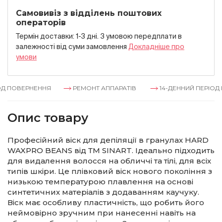
Самовивіз з відділень поштових
операторів
Термін доставки: 1-3 дні. З умовою передплати в
залежностi вiд суми замовлення
Докладнiше про
умови
Д ПОВЕРНЕННЯ
РЕМОНТ АППАРАТІВ
14-ДЕННИЙ ПЕРІОД 
Опис товару
Професійний віск для депіляції в гранулах HARD
WAXPRO BEANS від ТМ SINART. Ідеально підходить
для видалення волосся на обличчі та тілі, для всіх
типів шкіри. Це плівковий віск нового покоління з
низькою температурою плавлення на основі
синтетичних матеріалів з додаванням каучуку.
Віск має особливу пластичність, що робить його
неймовірно зручним при нанесенні навіть на