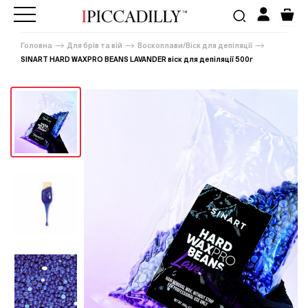
Головна
Для брів та вій
Воскоплави/Віск для депіляції
SINART HARD WAXPRO BEANS LAVANDER віск для депіляції 500г