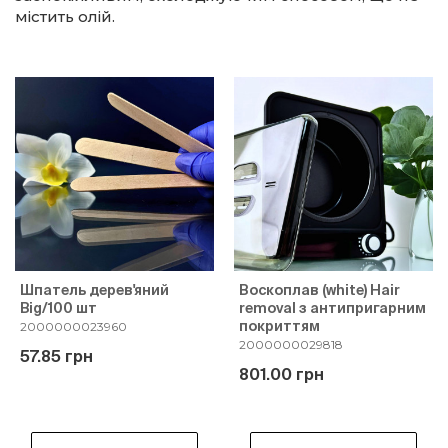
містить олій.
Шпатель дерев'яний
Воскоплав (white) Hair
Big/100 шт
removal з антипригарним
покриттям
2000000023960
2000000029818
57.85 грн
801.00 грн