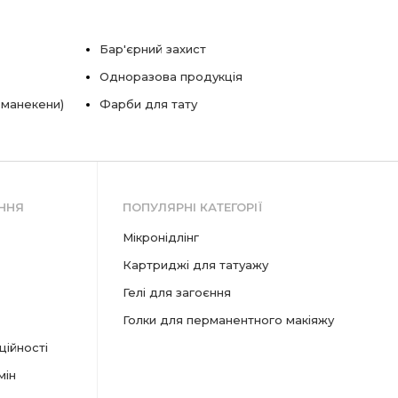
Бар'єрний захист
Одноразова продукція
 манекени)
Фарби для тату
ННЯ
ПОПУЛЯРНІ КАТЕГОРІЇ
мікронідлінг
картриджі для татуажу
гелі для загоєння
голки для перманентного макіяжу
ційності
мін