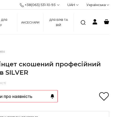
+38(063) 531-10-93
UAH
Українська
 ДЛЯ
ДЛЯ БРІВ ТА
АКСЕСУАРИ
ЖУ
ВІЙ
9664
інцет скошений професійний
в SILVER
ості
 про наявність