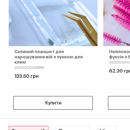
Скляний планшет для
Нейлонові
нарощування вій з лункою для
фуксія з
клею
20000000
2000000025599
62.30 гр
133.50 грн
Купити