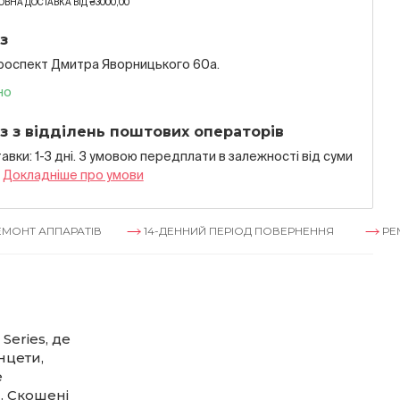
ВНА ДОСТАВКА ВІД ₴3000,00
з
проспект Дмитра Яворницького 60а.
но
з з відділень поштових операторів
авки: 1-3 дні. З умовою передплати в залежностi вiд суми
я
Докладнiше про умови
ППАРАТІВ
14-ДЕННИЙ ПЕРІОД ПОВЕРНЕННЯ
РЕМОНТ А
Series, де
нцети,
е
. Скошені