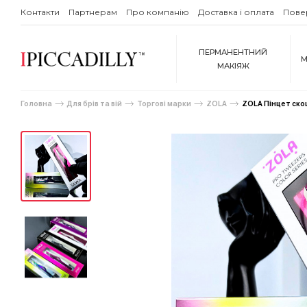
Контакти
Партнерам
Про компанію
Доставка і оплата
Пове
ПЕРМАНЕНТНИЙ
М
МАКІЯЖ
Головна
Для брів та вій
Торгові марки
ZOLA
ZOLA Пінцет ско