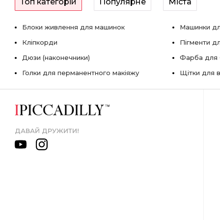
Топ категорій
Популярне
Міста
Блоки живлення для машинок
Машинки дл
Кліпкорди
Пігменти д
Дюзи (наконечники)
Фарба для б
Голки для перманентного макіяжу
Щітки для в
ДАВАЙ ДРУЖИТИ!