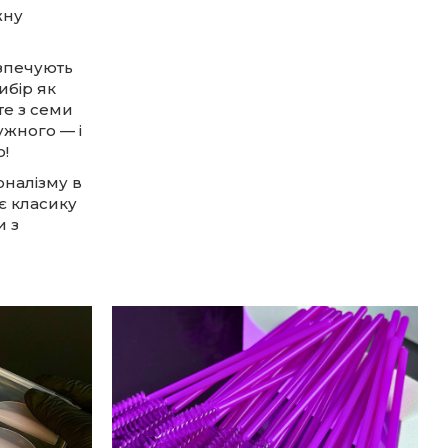
жну
езпечують
ибір як
те з семи
ужного — і
!
оналізму в
ує класику
и з