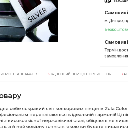
БЕЗКОШТО
Самовиві
м. Дніпро, 
Безкоштов
Самовиві
Термін дост
замовленн
 АППАРАТІВ
14-ДЕННИЙ ПЕРІОД ПОВЕРНЕННЯ
РЕМОНТ А
овару
для себе яскравий світ кольорових пінцетів Zola Color 
офесіоналізм переплітаються в ідеальній гармонії! Ці пі
і з високоякісної нержавіючої сталі, обіцяють не лиш
сть, а й неймовірну точність, якою ви будете пишатися