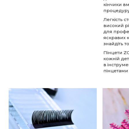
кінчики вм
процедуру
Легкість с
високий рі
для профес
яскравих 
знайдіть т
Пінцети ZO
кожній дет
в інструме
пінцетами 