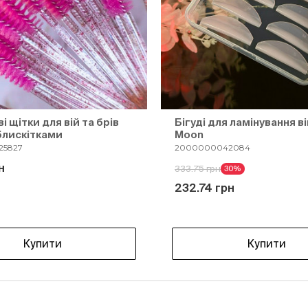
 щітки для вій та брів
Бігуді для ламінування ві
 блискітками
Moon
25827
2000000042084
н
333.75 грн
30%
232.74 грн
Купити
Купити