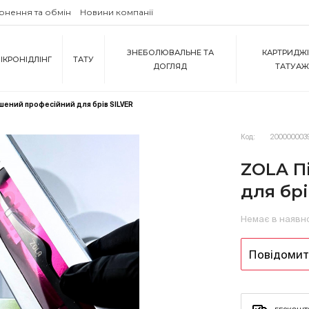
рнення та обмін
Новини компанії
ЗНЕБОЛЮВАЛЬНЕ ТА
КАРТРИДЖІ
ІКРОНІДЛІНГ
ТАТУ
ДОГЛЯД
ТАТУА
шений професійний для брів SILVER
Код:
200000003
ZOLA П
для брі
Немає в наявн
Повідомити