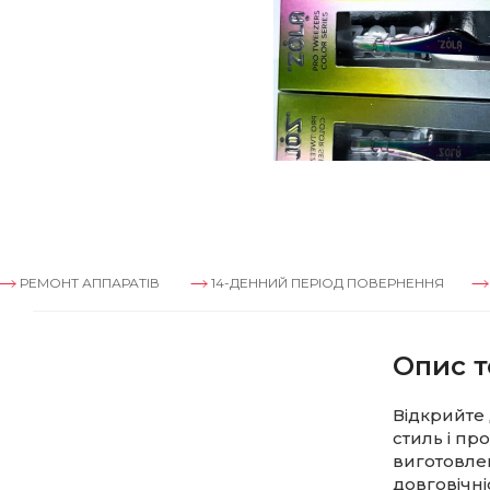
НТ АППАРАТІВ
14-ДЕННИЙ ПЕРІОД ПОВЕРНЕННЯ
РЕМОНТ
Опис т
Відкрийте 
стиль і пр
виготовлен
довговічні