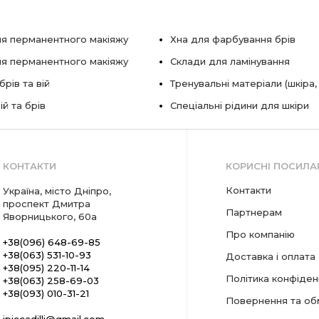
я перманентного макіяжу
Хна для фарбування брів
ля перманентного макіяжу
Склади для ламінування
рів та вій
Тренувальні матеріали (шкіра,
ій та брів
Спеціальні рідини для шкіри
КОНТАКТИ
КОРИСНІ ПОСИЛА
Контакти
Україна, місто Дніпро,
проспект Дмитра
Партнерам
Яворницького, 60а
Про компанію
+38(096) 648-69-85
+38(063) 531-10-93
Доставка і оплата
+38(095) 220-11-14
Політика конфіден
+38(063) 258-69-03
+38(093) 010-31-21
Повернення та об
ipiccadilli@gmail.com