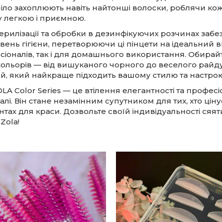
іло захоплюють навіть найтонші волоски, роблячи ко
 легкою і приємною.
терилізації та обробки в дезинфікуючих розчинах заб
вень гігієни, перетворюючи ці пінцети на ідеальний в
іоналів, так і для домашнього використання. Обирай
кольорів — від вишуканого чорного до веселого райд
ой, який найкраще підходить вашому стилю та настрою
LA Color Series — це втілення елегантності та професі
алі. Він стане незамінним супутником для тих, хто цін
нтах для краси. Дозвольте своїй індивідуальності сяят
Zola!