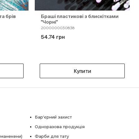
та брів
Браші пластикові з блискітками
"Чорні"
2000000030838
54.74 грн
Купити
Бар'єрний захист
Одноразова продукція
 манекени)
Фарби для тату