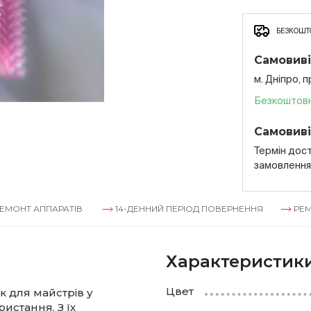
БЕЗКОШТО
Самовиві
м. Дніпро, 
Безкоштов
Самовиві
Термін дост
замовленн
ПАРАТІВ
14-ДЕННИЙ ПЕРІОД ПОВЕРНЕННЯ
РЕМОНТ АППА
Характеристик
Цвет
як для майстрів у
истання. З їх