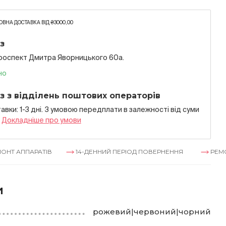
ВНА ДОСТАВКА ВІД ₴3000,00
з
проспект Дмитра Яворницького 60а.
но
з з відділень поштових операторів
авки: 1-3 дні. З умовою передплати в залежностi вiд суми
я
Докладнiше про умови
РАТІВ
14-ДЕННИЙ ПЕРІОД ПОВЕРНЕННЯ
РЕМОНТ АППА
и
рожевий|червоний|чорний