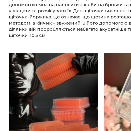
допомогою можна наносити засоби на бровки та ві
укладати та розчісувати їх. Дані щіточки виконані і
щіточки-йоржика. Це означає, що щетина розташо
методом, а кінчик – звужений. З його допомогою в
ділянки вій проробляються набагато акуратніше 
щіточки: 10.5 см;