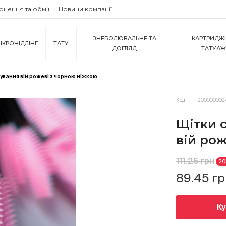
рнення та обмін
Новини компанії
ЗНЕБОЛЮВАЛЬНЕ ТА
КАРТРИДЖІ
ІКРОНІДЛІНГ
ТАТУ
ДОГЛЯД
ТАТУА
ування вій рожеві з чорною ніжкою
Код:
200000002
Щітки 
вій ро
111.25 грн
2
89.45 г
К