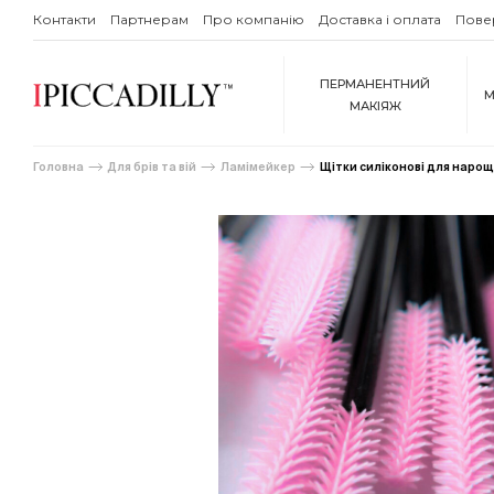
Контакти
Партнерам
Про компанію
Доставка і оплата
Пове
ПЕРМАНЕНТНИЙ
М
МАКІЯЖ
Головна
Для брів та вій
Ламімейкер
Щітки силіконові для нарощ