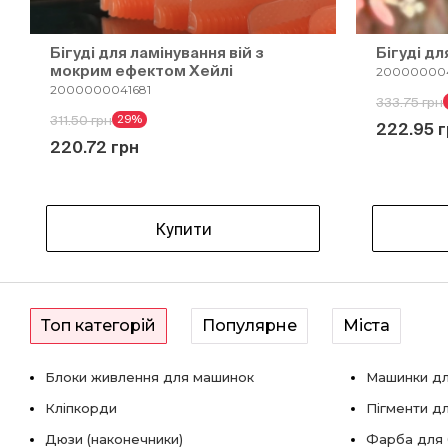
Бігуді для ламінування вій з
Бігуді дл
мокрим ефектом Хейлі
20000000
2000000041681
333.75 грн
311.50 грн
29%
222.95 г
220.72 грн
Купити
Топ категорій
Популярне
Міста
Блоки живлення для машинок
Машинки дл
Кліпкорди
Пігменти д
Дюзи (наконечники)
Фарба для б