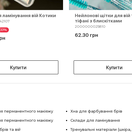
я ламінування вій Котики
Нейлонові щітки для вій 
тіфані з блискітками
42107
2000000025810
33%
62.30 грн
рн
Купити
Купити
я перманентного макіяжу
Хна для фарбування брів
ля перманентного макіяжу
Склади для ламінування
рів та вій
Тренувальні матеріали (шкіра,