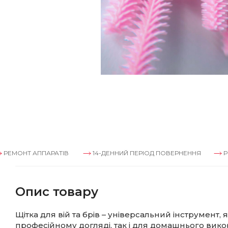
АППАРАТІВ
14-ДЕННИЙ ПЕРІОД ПОВЕРНЕННЯ
РЕМОНТ АП
Опис товару
Щітка для вій та брів – універсальний інструмент, 
професійному догляді, так і для домашнього викор