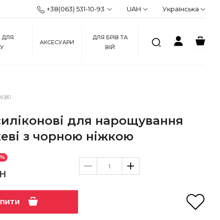
+38(063) 531-10-93
UAH
Українська
 ДЛЯ
ДЛЯ БРІВ ТА
АКСЕСУАРИ
ЖУ
ВІЙ
4080
силіконові для нарощування
жеві з чорною ніжкою
0%
рн
упити