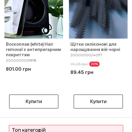
Воскоплав (white) Hair
Щітки силіконові для
removal з антипригарним
нарощування вій чорні
покриттям
2000000024097
2000000029818
111.25 грн
20%
801.00 грн
89.45 грн
Купити
Купити
Топ категорій