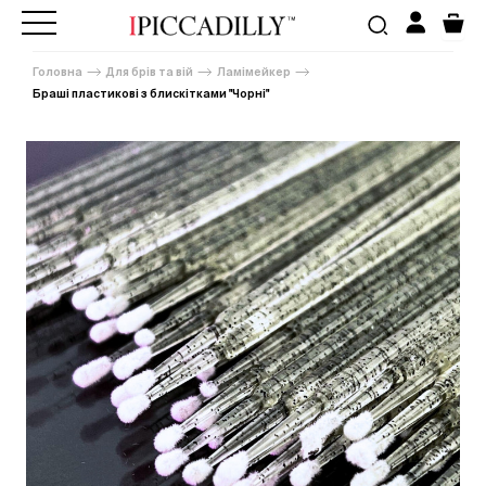
Головна
Для брів та вій
Ламімейкер
Браші пластикові з блискітками "Чорні"