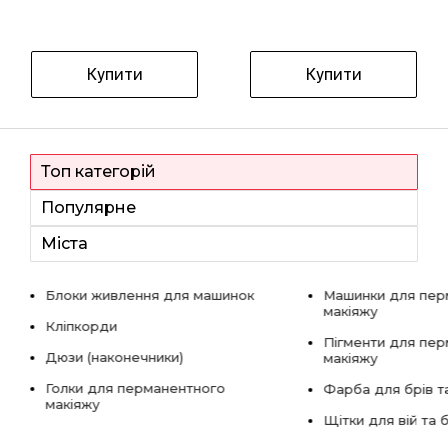
Купити
Купити
Топ категорій
Популярне
Міста
Блоки живлення для машинок
Машинки для пер
макіяжу
Кліпкорди
Пігменти для пе
Дюзи (наконечники)
макіяжу
Голки для перманентного
Фарба для брів та
макіяжу
Щітки для вій та 