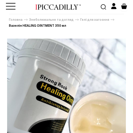
Головна
Знеболювальне та догляд
Гелі для загоєння
Вазелін HEALING OINTMENT 350 мл