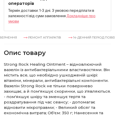
операторів
Термін доставки: 1-3 дні. З умовою передплати в
залежностi вiд суми замовлення
Докладнiше про
умови
ЕРНЕННЯ
РЕМОНТ АППАРАТІВ
14-ДЕННИЙ ПЕРІОД ПОВЕР
Опис товару
Strong Rock Healing Ointment – відновлюючий
вазелін із антибактеріальними властивостями. Він
містить все, що необхідно ушкодженій шкірі:
вітаміни, мінерали, антибактеріальні компоненти.
Вазелін Strong Rock не тільки поверхнево
захищає, а й пом'якшує скоринки, що з'являються.
- пом'якшує шкіру та зменшує тертя та
роздратування під час сеансу; - допомагає
відновити мікротравми; - Великий обсяг та
економічна витрата; Об'єм: 350 г; Нанесення та