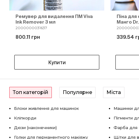
Ремувер для видалення ПМ Viva
Піна для
Ink Remover 3 мл
Манго Dr.
2000000031637
20000000
800.11 грн
339.54 г
Купити
Топ категорій
Популярне
Міста
Блоки живлення для машинок
Машинки дл
Кліпкорди
Пігменти д
Дюзи (наконечники)
Фарба для б
Голки для перманентного макіяжу
Щітки для в