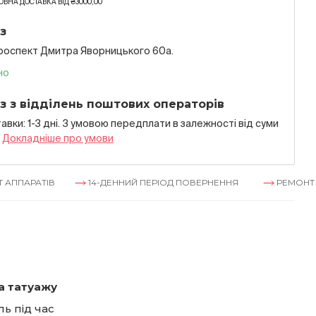
ВНА ДОСТАВКА ВІД ₴3000,00
з
проспект Дмитра Яворницького 60а.
но
з з відділень поштових операторів
авки: 1-3 дні. З умовою передплати в залежностi вiд суми
я
Докладнiше про умови
ІВ
14-ДЕННИЙ ПЕРІОД ПОВЕРНЕННЯ
РЕМОНТ АППАРАТІ
а татуажу
ь під час