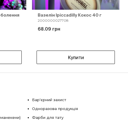
еболення
Вазелін Ipiccadilly Кокос 40 г
2000000027708
68.09 грн
Купити
Бар'єрний захист
Одноразова продукція
 манекени)
Фарби для тату