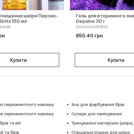
 очищення шкіри Персик-
Гель для вторинного зн
Gritz 150 мл
Depaine 30 г
34928
2000000037875
рн
850.40 грн
Купити
Купити
я перманентного макіяжу
Хна для фарбування брів
ля перманентного макіяжу
Склади для ламінування
рів та вій
Тренувальні матеріали (шкіра,
ій та брів
Спеціальні рідини для шкіри