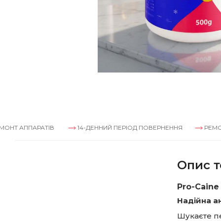
РАТІВ
14-ДЕННИЙ ПЕРІОД ПОВЕРНЕННЯ
РЕМОНТ АППАР
Опис т
Pro-Cain
Надійна а
Шукаєте пе