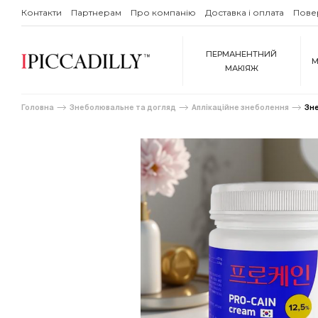
Контакти
Партнерам
Про компанію
Доставка і оплата
Пове
ПЕРМАНЕНТНИЙ
М
МАКІЯЖ
Головна
Знеболювальне та догляд
Аплікаційне знеболення
Зне