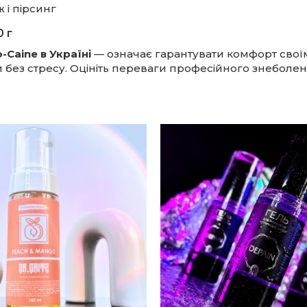
 і пірсинг
 г
-Caine в Україні
— означає гарантувати комфорт своїм
 без стресу. Оцініть переваги професійного знеболе