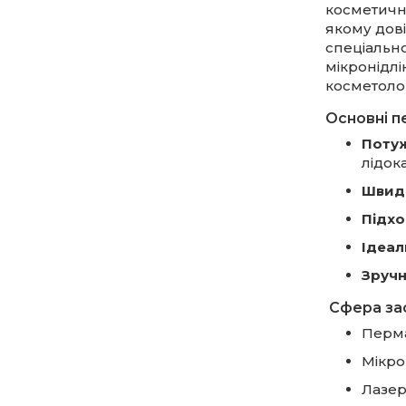
косметич
якому дові
спеціальн
мікронідл
косметоло
Основні п
Поту
лідок
Швидк
Підхо
Ідеал
Зручн
Сфера за
Перма
Мікро
Лазер