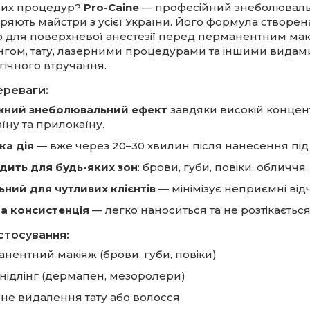
них процедур?
Pro-Caine
— професійний знеболювальн
ряють майстри з усієї України. Його формула створен
о для поверхневої анестезії перед перманентним мак
інгом, тату, лазерними процедурами та іншими видам
гічного втручання.
ереваги:
жний знеболювальний ефект
завдяки високій концент
аїну та прилокаїну.
а дія
— вже через 20–30 хвилин після нанесення під 
дить для будь-яких зон
: брови, губи, повіки, обличчя, 
ьний для чутливих клієнтів
— мінімізує неприємні відч
а консистенція
— легко наноситься та не розтікається
стосування:
нентний макіяж (брови, губи, повіки)
нідлінг (дермапен, мезоролери)
не видалення тату або волосся