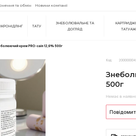
рнення та обмін
Новини компанії
ЗНЕБОЛЮВАЛЬНЕ ТА
КАРТРИДЖІ
ІКРОНІДЛІНГ
ТАТУ
ДОГЛЯД
ТАТУА
болюючий крем PRO-cain 12,6% 500г
Код:
200000004
Знебол
500г
Немає в наявн
Повідомити