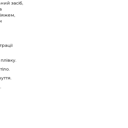
ий засіб,
а
іяжем,
и
рації
плівку.
тіло.
уття.
.