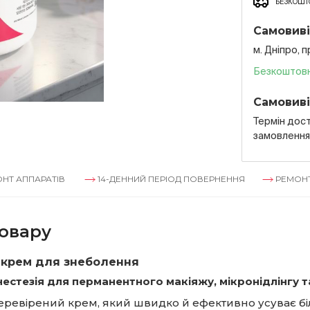
БЕЗКОШТО
Самовиві
м. Дніпро, 
Безкоштов
Самовиві
Термін дост
замовленн
АТІВ
14-ДЕННИЙ ПЕРІОД ПОВЕРНЕННЯ
РЕМОНТ АППАРАТ
овару
e крем для знеболення
нестезія для перманентного макіяжу, мікронідлінгу т
ревірений крем, який швидко й ефективно усуває біл