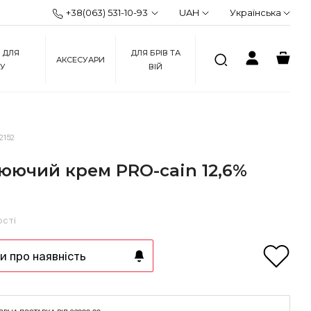
+38(063) 531-10-93
UAH
Українська
 ДЛЯ
ДЛЯ БРІВ ТА
АКСЕСУАРИ
ЖУ
ВІЙ
2152
юючий крем PRO-cain 12,6%
ості
 про наявність