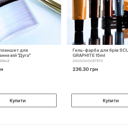
планшет для
Гель-фарба для брів S
ння вій "Дуга"
GRAPHITE 15ml
25643
2000000037370
рн
236.30 грн
Купити
Купити