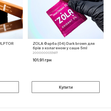
CULPTOR
ZOLA Фарба (04) Dark brown для
брів з колагеном у саше 5ml
2000000033617
101.91 грн
Купити