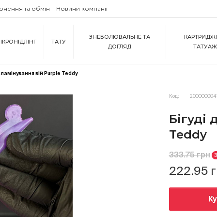
рнення та обмін
Новини компанії
ЗНЕБОЛЮВАЛЬНЕ ТА
КАРТРИДЖІ
ІКРОНІДЛІНГ
ТАТУ
ДОГЛЯД
ТАТУА
я ламінування вій Purple Teddy
Код:
200000004
Бігуді 
Teddy
333.75 грн
222.95 
К