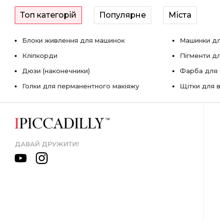
Топ категорій
Популярне
Міста
Блоки живлення для машинок
Машинки дл
Кліпкорди
Пігменти д
Дюзи (наконечники)
Фарба для б
Голки для перманентного макіяжу
Щітки для в
ДАВАЙ ДРУЖИТИ!