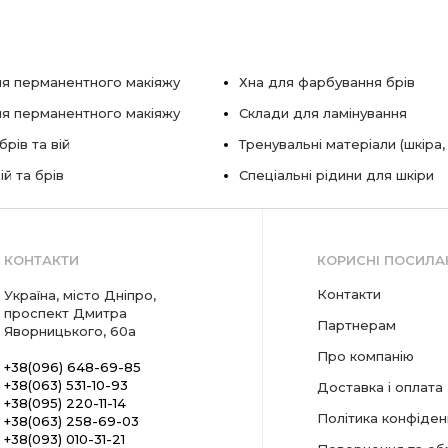
я перманентного макіяжу
Хна для фарбування брів
ля перманентного макіяжу
Склади для ламінування
рів та вій
Тренувальні матеріали (шкіра,
ій та брів
Спеціальні рідини для шкіри
КОНТАКТИ
КОРИСНІ ПОСИЛА
Контакти
Україна, місто Дніпро,
проспект Дмитра
Партнерам
Яворницького, 60а
Про компанію
+38(096) 648-69-85
+38(063) 531-10-93
Доставка і оплата
+38(095) 220-11-14
Політика конфіден
+38(063) 258-69-03
+38(093) 010-31-21