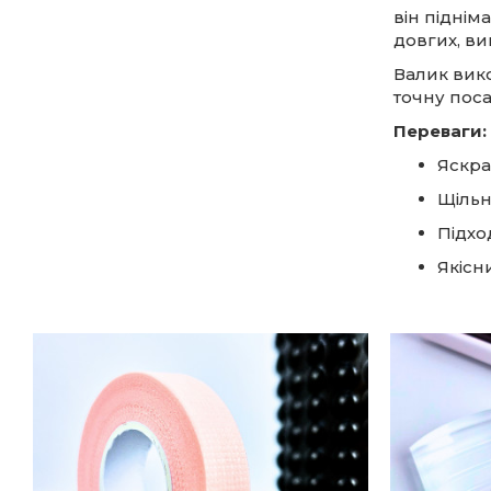
він піднім
довгих, ви
Валик вико
точну поса
Переваги:
Яскра
Щільн
Підход
Якісн