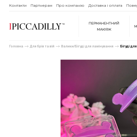
Контакти
Партнерам
Про компанію
Доставка і оплата
Пове
ПЕРМАНЕНТНИЙ
М
МАКІЯЖ
Головна
Для брів та вій
Валики/Бігуді для ламінування
Бігуді дл