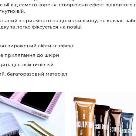
ає вії від самого кореня, створюючи ефект відкритого 
гнутих вій.
наний з приємного на дотик силікону, не ковзає, заб
дку та легко фіксується на повіці.
во виражений ліфтинг-ефект
е прилягання до шкіри
ить для всіх типів вій
ий, багаторазовий матеріал