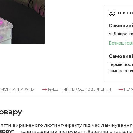
БЕЗКОШТО
Самовиві
м. Дніпро, 
Безкоштов
Самовиві
Термін дост
замовленн
ПАРАТІВ
14-ДЕННИЙ ПЕРІОД ПОВЕРНЕННЯ
РЕМОНТ АППА
овару
ягти вираженого ліфтинг-ефекту під час ламінування
EDDY"
— ваш ідеальний інструмент. Завдяки спеціальн