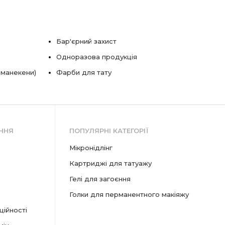
Бар'єрний захист
Одноразова продукція
 манекени)
Фарби для тату
ННЯ
ПОПУЛЯРНІ КАТЕГОРІЇ
мікронідлінг
картриджі для татуажу
гелі для загоєння
голки для перманентного макіяжу
ційності