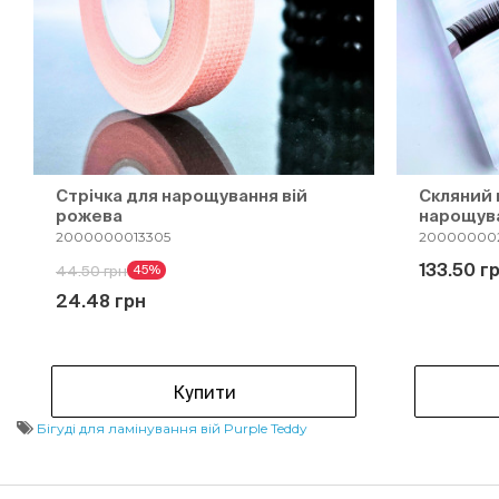
Стрічка для нарощування вій
Скляний 
рожева
нарощува
2000000013305
20000000
133.50 г
44.50 грн
45%
24.48 грн
Купити
Бігуді для ламінування вій Purple Teddy