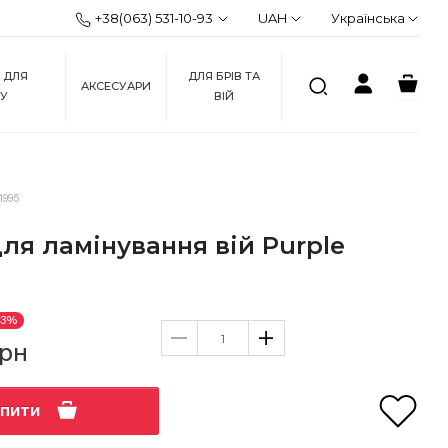
+38(063) 531-10-93
UAH
Українська
 ДЛЯ
ДЛЯ БРІВ ТА
АКСЕСУАРИ
ЖУ
ВІЙ
1995
для ламінування вій Purple
33%
грн
упити