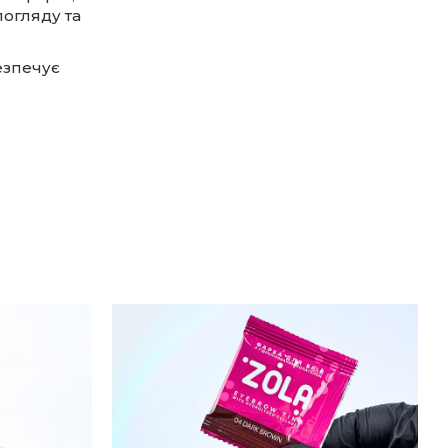
погляду та
езпечує