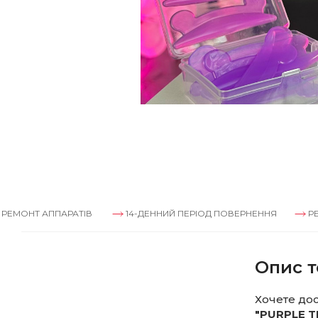
АППАРАТІВ
14-ДЕННИЙ ПЕРІОД ПОВЕРНЕННЯ
РЕМОНТ АП
Опис т
Хочете дос
"PURPLE T