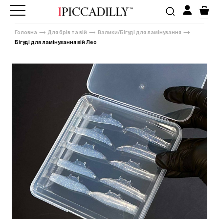
Головна
Для брів та вій
Валики/Бігуді для ламінування
Бігуді для ламінування вій Лео