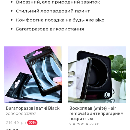
Виразний, але природний завиток
Стильний леопардовий принт
Комфортна посадка на будь-яке віко
Багаторазове використання
Багаторазові патчі Black
Воскоплав (white) Hair
removal з антипригарним
2000000032597
покриттям
214.49 грн
65%
2000000029818