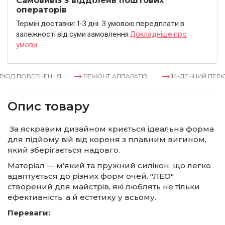
Самовивіз з відділень поштових
операторів
Термін доставки: 1-3 дні. З умовою передплати в
залежностi вiд суми замовлення
Докладнiше про
умови
ІОД ПОВЕРНЕННЯ
РЕМОНТ АППАРАТІВ
14-ДЕННИЙ ПЕРІО
Опис товару
За яскравим дизайном криється ідеальна форма
для підйому вій від кореня з плавним вигином,
який зберігається надовго.
Матеріал — м’який та пружний силікон, що легко
адаптується до різних форм очей. "ЛЕО"
створений для майстрів, які люблять не тільки
ефективність, а й естетику у всьому.
Переваги: