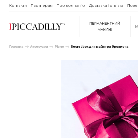
Контакти
Партнерам
Про компанію
Доставка і оплата
Пове
ПЕРМАНЕНТНИЙ
М
МАКІЯЖ
Головна
Аксесуари
Різне
Secret box для майстра бровиста