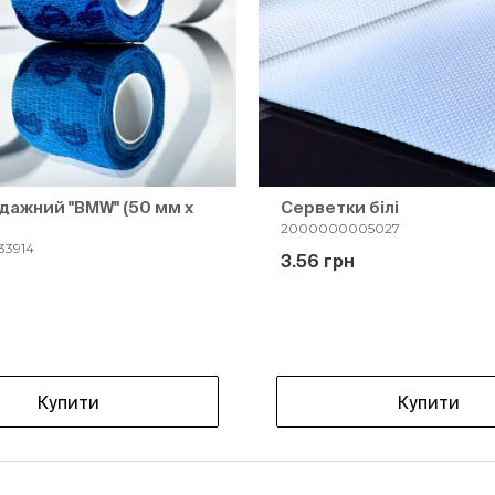
дажний "BMW" (50 мм х
Серветки білі
2000000005027
3914
3.56 грн
н
Купити
Купити