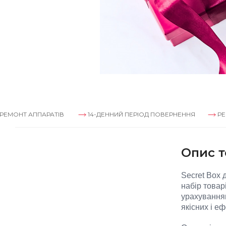
ПАРАТІВ
14-ДЕННИЙ ПЕРІОД ПОВЕРНЕННЯ
РЕМОНТ АППА
Опис т
Secret Box 
набір товар
урахуванням
якісних і е