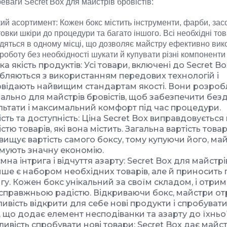
еваги Secret Box для майстрів бровістів:
ий асортимент: Кожен бокс містить інструменти, фарби, зас
товки шкіри до процедури та багато іншого. Всі необхідні то
дяться в одному місці, що дозволяє майстру ефективно вик
роботу без необхідності шукати й купувати різні компоненти
а якість продуктів: Усі товари, включені до Secret Bo
бляються з використанням передових технологій і
овідають найвищим стандартам якості. Вони розроб
іально для майстрів бровістів, щоб забезпечити без
льтати і максимальний комфорт під час процедури.
ість та доступність: Ціна Secret Box виправдовуєтьс
істю товарів, які вона містить. Загальна вартість товар
вищує вартість самого боксу, тому купуючи його, ма
мують значну економію.
на інтрига і відчуття азарту: Secret Box для майстрі
ише є набором необхідних товарів, але й приносить
игу. Кожен бокс унікальний за своїм складом, і отри
 справжньою радістю. Відкриваючи бокс, майстри о
ивість відкрити для себе нові продукти і спробуват
, що додає елемент несподіванки та азарту до їхньо
ивість спробувати нові товари: Secret Box дає майс