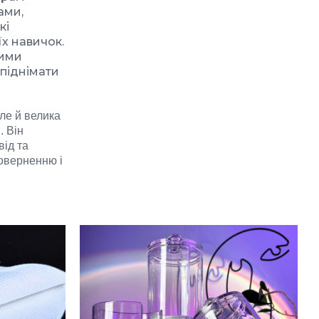
ами,
кі
х навичок.
вими
 піднімати
але й велика
. Він
від та
поверненню і