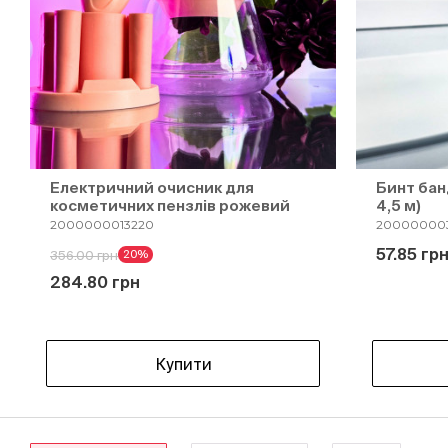
Електричний очисник для
Бинт бан
косметичних пензлів рожевий
4,5 м)
2000000013220
200000003
57.85 гр
356.00 грн
20%
284.80 грн
Купити