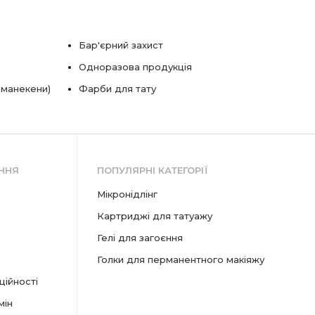
Бар'єрний захист
Одноразова продукція
 манекени)
Фарби для тату
ННЯ
ПОПУЛЯРНІ КАТЕГОРІЇ
мікронідлінг
картриджі для татуажу
гелі для загоєння
голки для перманентного макіяжу
ційності
мін