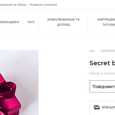
рнення та обмін
Новини компанії
ЗНЕБОЛЮВАЛЬНЕ ТА
КАРТРИДЖІ
ІКРОНІДЛІНГ
ТАТУ
ДОГЛЯД
ТАТУА
Код:
200000003
Secret 
Немає в наявн
Повідомити
БЕЗКОШТО