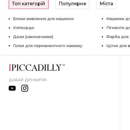
Топ категорій
Популярне
Міста
Блоки живлення для машинок
Машинки дл
Кліпкорди
Пігменти д
Дюзи (наконечники)
Фарба для б
Голки для перманентного макіяжу
Щітки для в
ДАВАЙ ДРУЖИТИ!