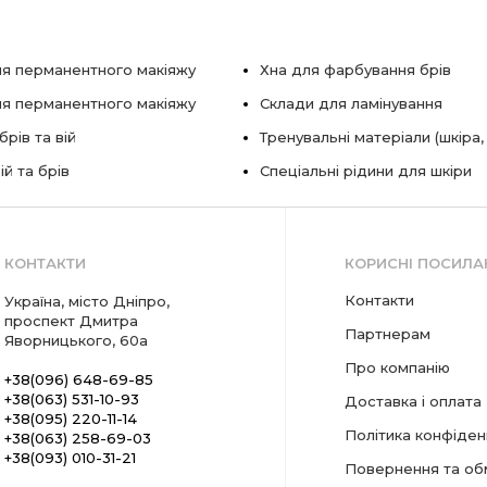
я перманентного макіяжу
Хна для фарбування брів
ля перманентного макіяжу
Склади для ламінування
рів та вій
Тренувальні матеріали (шкіра,
ій та брів
Спеціальні рідини для шкіри
КОНТАКТИ
КОРИСНІ ПОСИЛА
Контакти
Україна, місто Дніпро,
проспект Дмитра
Партнерам
Яворницького, 60а
Про компанію
+38(096) 648-69-85
+38(063) 531-10-93
Доставка і оплата
+38(095) 220-11-14
Політика конфіден
+38(063) 258-69-03
+38(093) 010-31-21
Повернення та об