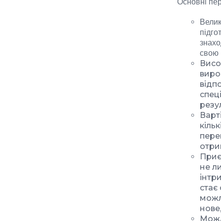
Основні пер
Велик
підго
знахо
свою 
Висок
виро
відп
спец
резу
Варт
кільк
пере
отри
Приєм
не л
інтр
стає
можл
нове
Можл