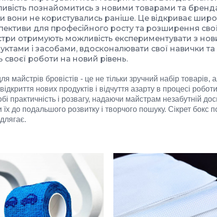
ивість познайомитись з новими товарами та бренд
и вони не користувались раніше. Це відкриває широ
пективи для професійного росту та розширення свої
три отримують можливість експериментувати з но
уктами і засобами, вдосконалювати свої навички та
ь своєї роботи на новий рівень.
ля майстрів бровістів - це не тільки зручний набір товарів, 
відкриття нових продуктів і відчуття азарту в процесі роботи
обі практичність і розвагу, надаючи майстрам незабутній дос
їх до подальшого розвитку і творчого пошуку.
Сікрет бокс 
ідлягає.