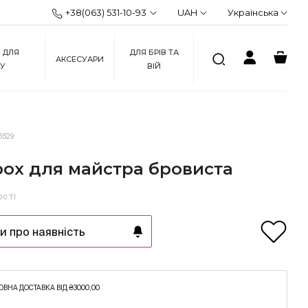
+38(063) 531-10-93
UAH
Українська
 ДЛЯ
ДЛЯ БРІВ ТА
АКСЕСУАРИ
ЖУ
ВІЙ
5529
box для майстра бровиста
ості
 про наявність
ВНА ДОСТАВКА ВІД ₴3000,00