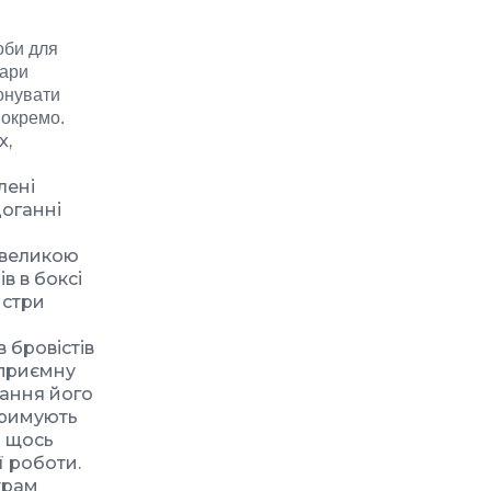
оби для
вари
онувати
 окремо.
x,
лені
доганні
я великою
ів в боксі
йстри
в бровістів
 приємну
мання його
тримують
и щось
ї роботи.
трам