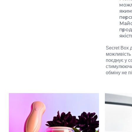
можл
яким
перс
Майс
прод
якіст
Secret Box д
можливість 
поєднує у с
стимулюючи 
обміну не п