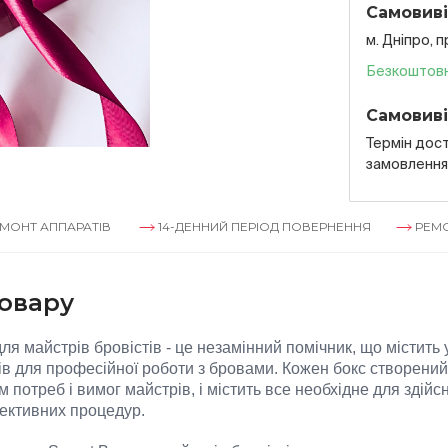
Самовиві
м. Дніпро, 
Безкоштов
Самовиві
Термін дост
замовленн
РАТІВ
14-ДЕННИЙ ПЕРІОД ПОВЕРНЕННЯ
РЕМОНТ АППАРА
овару
для майстрів бровістів - це незамінний помічник, що містить
ів для професійної роботи з бровами. Кожен бокс створений
 потреб і вимог майстрів, і містить все необхідне для здійс
фективних процедур.