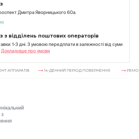
з
проспект Дмитра Яворницького 60а.
но
з з відділень поштових операторів
авки: 1-3 дні. З умовою передплати в залежностi вiд суми
я
Докладнiше про умови
ТІВ
14-ДЕННИЙ ПЕРІОД ПОВЕРНЕННЯ
РЕМОНТ АППАРА
 унікальний
 з
нення