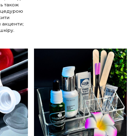
ь також
роцедурою
жити
 акценти;
шкіру.