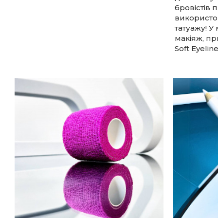
бровістів 
використо
татуажу! У
макіяж, пр
Soft Eyeli