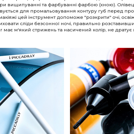
при вищипуванні та фарбуванні фарбою (хною). Олівец
вується для промальовування контуру губ перед п
 макіяжі цей інструмент допоможе "розкрити" очі, осві
иховати сліди безсонної ночі, правильно розставивши
ner має м'який стрижень та насичений колір, не дратує 