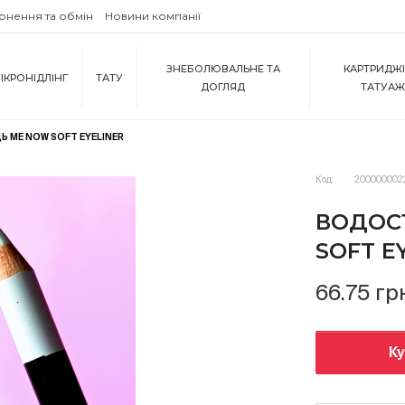
рнення та обмін
Новини компанії
ЗНЕБОЛЮВАЛЬНЕ ТА
КАРТРИДЖІ
ІКРОНІДЛІНГ
ТАТУ
ДОГЛЯД
ТАТУА
Ь ME NOW SOFT EYELINER
Код:
200000002
ВОДОСТ
SOFT E
66.75 гр
К