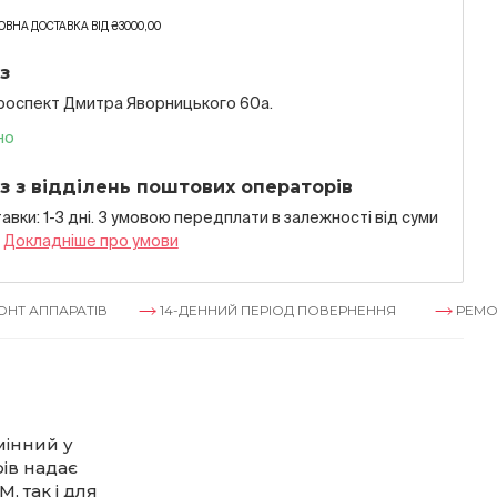
ВНА ДОСТАВКА ВІД ₴3000,00
з
проспект Дмитра Яворницького 60а.
но
з з відділень поштових операторів
авки: 1-3 дні. З умовою передплати в залежностi вiд суми
я
Докладнiше про умови
АРАТІВ
14-ДЕННИЙ ПЕРІОД ПОВЕРНЕННЯ
РЕМОНТ АППА
мінний у
ів надає
, так і для