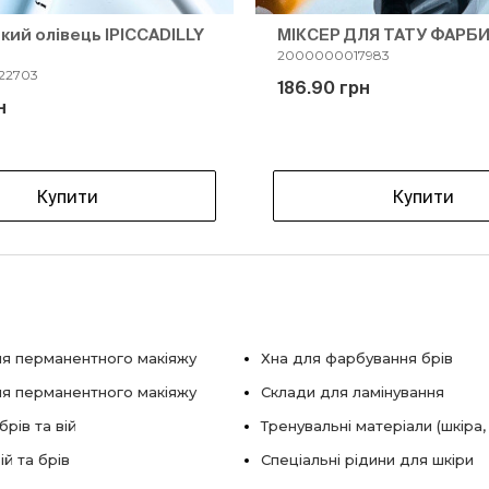
кий олівець IPICCADILLY
МІКСЕР ДЛЯ ТАТУ ФАРБ
2000000017983
22703
186.90 грн
н
Купити
Купити
я перманентного макіяжу
Хна для фарбування брів
ля перманентного макіяжу
Склади для ламінування
рів та вій
Тренувальні матеріали (шкіра,
ій та брів
Спеціальні рідини для шкіри