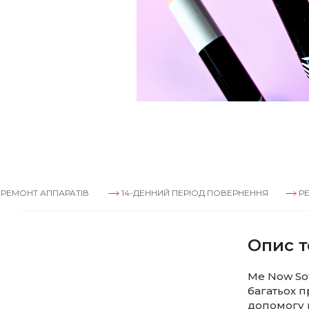
 АППАРАТІВ
14-ДЕННИЙ ПЕРІОД ПОВЕРНЕННЯ
РЕМОНТ А
Опис т
Me Now Sof
багатьох п
допомогу п