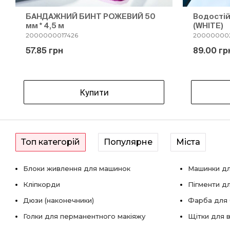
БАНДАЖНИЙ БИНТ РОЖЕВИЙ 50
Водостій
мм * 4,5 м
(WHITE)
2000000017426
20000000
57.85 грн
89.00 гр
Купити
Топ категорій
Популярне
Міста
Блоки живлення для машинок
Машинки дл
Кліпкорди
Пігменти д
Дюзи (наконечники)
Фарба для б
Голки для перманентного макіяжу
Щітки для в