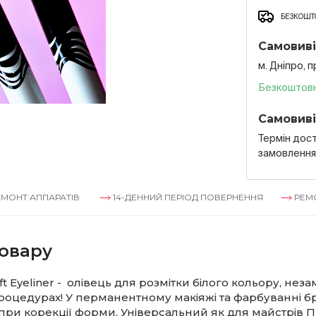
БЕЗКОШТО
Самовиві
м. Дніпро, 
Безкоштов
Самовиві
Термін дост
замовленн
ППАРАТІВ
14-ДЕННИЙ ПЕРІОД ПОВЕРНЕННЯ
РЕМОНТ АПП
овару
t Eyeliner - олівець для розмітки білого кольору, неза
роцедурах! У перманентному макіяжі та фарбуванні бр
ри корекції форми. Універсальний як для майстрів ПМ