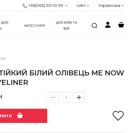
+38(063) 531-10-93
UAH
Українська
 ДЛЯ
ДЛЯ БРІВ ТА
АКСЕСУАРИ
ЖУ
ВІЙ
2895
ІЙКИЙ БІЛИЙ ОЛІВЕЦЬ ME NOW
YELINER
н
упити