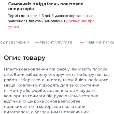
Самовивіз з відділень поштових
операторів
Термін доставки: 1-3 дні. З умовою передплати в
залежностi вiд суми замовлення
Докладнiше про
умови
ОД ПОВЕРНЕННЯ
РЕМОНТ АППАРАТІВ
14-ДЕННИЙ ПЕРІОД
Опис товару
Пластикові ковпачки під фарбу, які мають плоске
дно. Вони забезпечують зручність майстру під час
роботи, зберігаючи чистоту та охайність робочого
місця. Ковпачки підходять для використання
пігменту або фарби, дозволяють змішувати
кольори та тримати під рукою кілька готових
відтінків. Їх широка основа запобігає
перекиданню, а матеріал, з якого вони
виготовлені, є безпечним і нетоксичним.