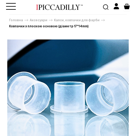
Головна
Аксесуари
Капси, ковпачки для фарби
Ковпачки з плоскою основою (діаметр 17*14mm)