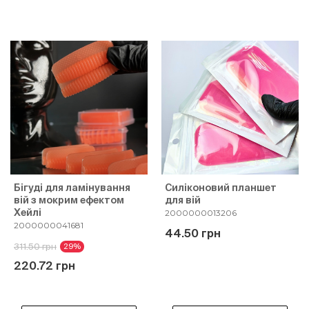
Бігуді для ламінування
Силіконовий планшет
вій з мокрим ефектом
для вій
Хейлі
2000000013206
2000000041681
44.50 грн
311.50 грн
29%
220.72 грн