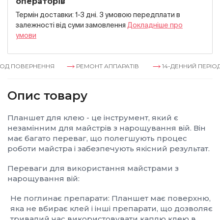
операторів
Термін доставки: 1-3 дні. З умовою передплати в
залежностi вiд суми замовлення
Докладнiше про
умови
Д ПОВЕРНЕННЯ
РЕМОНТ АППАРАТІВ
14-ДЕННИЙ ПЕРІОД 
Опис товару
Планшет для клею - це інструмент, який є
незамінним для майстрів з нарощування вій. Він
має багато переваг, що полегшують процес
роботи майстра і забезпечують якісний результат.
Переваги для використання майстрами з
нарощування вій:
Не поглинає препарати: Планшет має поверхню,
яка не вбирає клей і інші препарати, що дозволяє
тривалий час використовувати каплю клею в