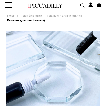
Головна
Для брів та вій
Планшети для вій та клею
Планшет для клею (скляний)