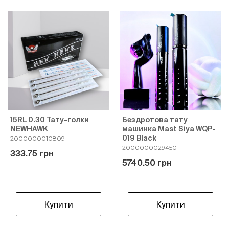
15RL 0.30 Тату-голки
Бездротова тату
NEWHAWK
машинка Mast Siya WQP-
019 Black
2000000010809
2000000029450
333.75 грн
5740.50 грн
Купити
Купити