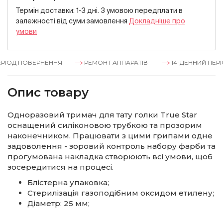
Термін доставки: 1-3 дні. З умовою передплати в
залежностi вiд суми замовлення
Докладнiше про
умови
РІОД ПОВЕРНЕННЯ
РЕМОНТ АППАРАТІВ
14-ДЕННИЙ ПЕРІ
Опис товару
Одноразовий тримач для тату голки True Star
оснащений силіконовою трубкою та прозорим
наконечником. Працювати з цими грипами одне
задоволення - зоровий контроль набору фарби та
прогумована накладка створюють всі умови, щоб
зосередитися на процесі.
Блістерна упаковка;
Стерилізація газоподібним оксидом етилену;
Діаметр: 25 мм;