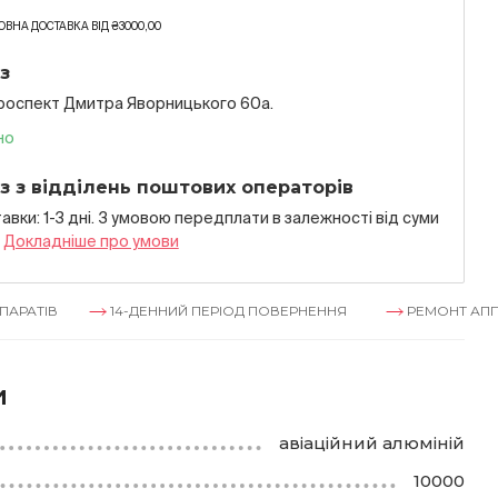
ВНА ДОСТАВКА ВІД ₴3000,00
з
проспект Дмитра Яворницького 60а.
но
з з відділень поштових операторів
авки: 1-3 дні. З умовою передплати в залежностi вiд суми
я
Докладнiше про умови
14-ДЕННИЙ ПЕРІОД ПОВЕРНЕННЯ
РЕМОНТ АППАРАТІВ
и
авіаційний алюміній
10000