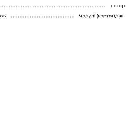
ротор
лов
модулі (картриджі)