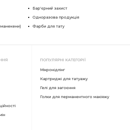
Бар'єрний захист
Одноразова продукція
 манекени)
Фарби для тату
ННЯ
ПОПУЛЯРНІ КАТЕГОРІЇ
мікронідлінг
картриджі для татуажу
гелі для загоєння
голки для перманентного макіяжу
ційності
мін