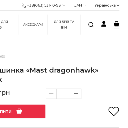
+38(063) 531-10-93
UAH
Українська
 ДЛЯ
ДЛЯ БРІВ ТА
АКСЕСУАРИ
ЖУ
ВІЙ
690
ашинка «Mast dragonhawk»
к
грн
упити