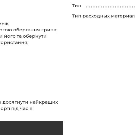
Тип
Тип расходных материа
нік;
огою обертання грипа;
 його та обернути;
ористання;
е досягнути найкращих
рті під час її