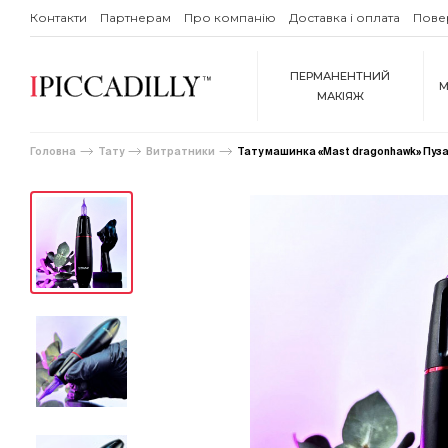
Контакти
Партнерам
Про компанію
Доставка і оплата
Пове
ПЕРМАНЕНТНИЙ
М
МАКІЯЖ
Головна
Тату
Витратники
Тату машинка «Mast dragonhawk» Пуз