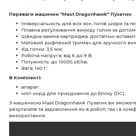
Переваги машинки
"Mast Dragonhawk" Пузатик
:
Універсальність для всіх зон, типів шкіри та тех
Плавна регулювання викиду голки за допом
Швидка заміна картриджа: достатньо вставити
Матовий рифлений тримач для зручного вик
Хід голки: 3,5 мм;
Робоча напруга: від 6 до 9 В;
Потужність: до 10000 об/хв;
Вага: 140 г;
В Комплекті:
апарат.
кліп-корд для приєднання до блоку (DC).
З машинкою Mast Dragonhawk Пузатик ви зможет
результатів та задоволення як в роботі, так і в комфо
використання.