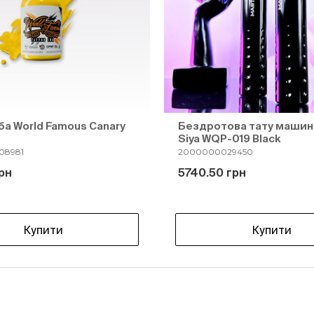
ба World Famous Canary
Бездротова тату машин
Siya WQP-019 Black
08981
2000000029450
рн
5740.50 грн
Купити
Купити