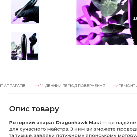
АТІВ
14-ДЕННИЙ ПЕРІОД ПОВЕРНЕННЯ
РЕМОНТ АППАРАТ
Опис товару
Роторний апарат Dragonhawk Mast
— це надійне
для сучасного майстра. З ним ви зможете прово
та тихіше, завдяки потужному японському мотору.