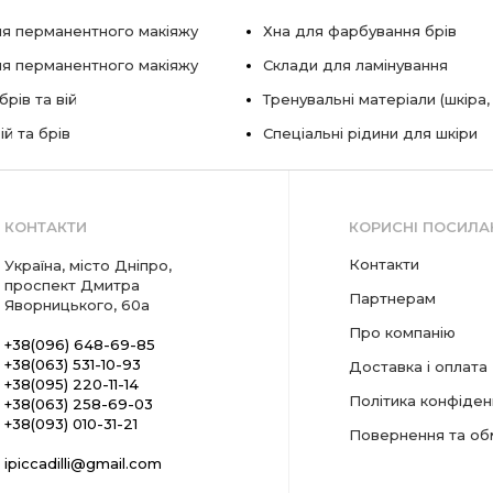
я перманентного макіяжу
Хна для фарбування брів
ля перманентного макіяжу
Склади для ламінування
рів та вій
Тренувальні матеріали (шкіра,
ій та брів
Спеціальні рідини для шкіри
КОНТАКТИ
КОРИСНІ ПОСИЛА
Контакти
Україна, місто Дніпро,
проспект Дмитра
Партнерам
Яворницького, 60а
Про компанію
+38(096) 648-69-85
+38(063) 531-10-93
Доставка і оплата
+38(095) 220-11-14
Політика конфіден
+38(063) 258-69-03
+38(093) 010-31-21
Повернення та об
ipiccadilli@gmail.com