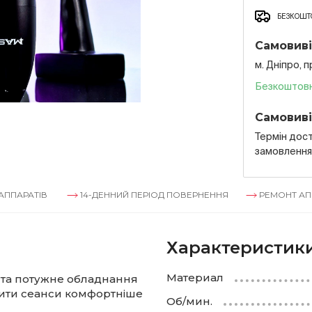
БЕЗКОШТО
Самовиві
м. Дніпро, 
Безкоштов
Самовиві
Термін дост
замовленн
ІВ
14-ДЕННИЙ ПЕРІОД ПОВЕРНЕННЯ
РЕМОНТ АППАРАТІВ
Характеристик
Материал
 та потужне обладнання
дити сеанси комфортніше
Об/мин.