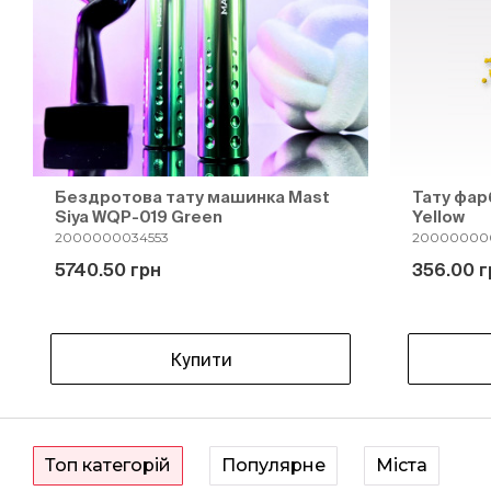
Бездротова тату машинка Mast
Тату фар
Siya WQP-019 Green
Yellow
2000000034553
20000000
5740.50 грн
356.00 г
Купити
Топ категорій
Популярне
Міста