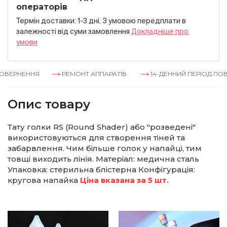
операторів
Термін доставки: 1-3 дні. З умовою передплати в
залежностi вiд суми замовлення
Докладнiше про
умови
ОВЕРНЕННЯ
РЕМОНТ АППАРАТІВ
14-ДЕННИЙ ПЕРІОД ПОВ
Опис товару
Тату голки RS (Round Shader) або "розведені"
використовуються для створення тіней та
забарвлення. Чим більше голок у напайці, тим
товщі виходить лінія. Матеріал: медична сталь
Упаковка: стерильна блістерна Конфігурація:
кругова напайка
Ціна вказана за 5 шт.