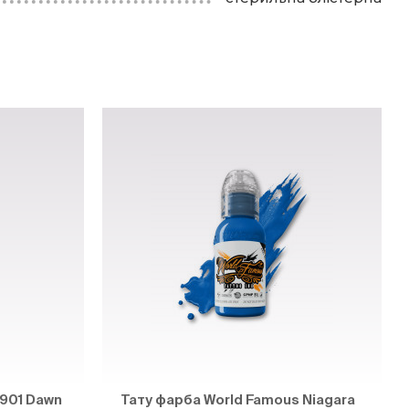
901 Dawn
Тату фарба World Famous Niagara