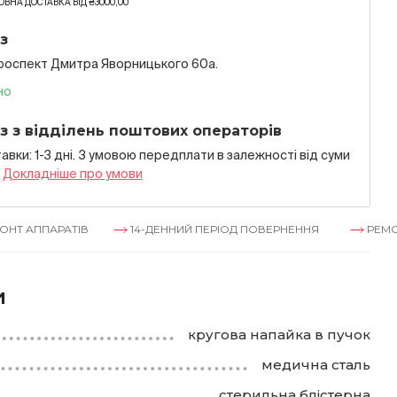
ВНА ДОСТАВКА ВІД ₴3000,00
з
проспект Дмитра Яворницького 60а.
но
з з відділень поштових операторів
авки: 1-3 дні. З умовою передплати в залежностi вiд суми
я
Докладнiше про умови
ППАРАТІВ
14-ДЕННИЙ ПЕРІОД ПОВЕРНЕННЯ
РЕМОНТ АП
и
кругова напайка в пучок
медична сталь
стерильна блістерна