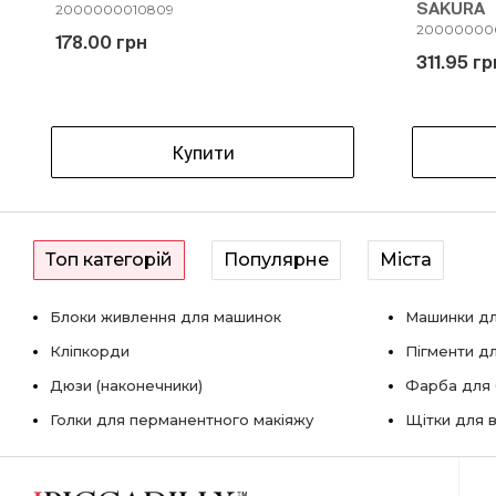
SAKURA
2000000010809
20000000
178.00 грн
311.95 гр
Купити
Топ категорій
Популярне
Міста
Блоки живлення для машинок
Машинки дл
Кліпкорди
Пігменти д
Дюзи (наконечники)
Фарба для б
Голки для перманентного макіяжу
Щітки для в