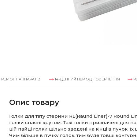
Т АППАРАТІВ
14-ДЕННИЙ ПЕРІОД ПОВЕРНЕННЯ
РЕМОНТ 
Опис товару
Голки для тату стерини RL(Raund Liner)-7 Round Line
голки спаяні кругом. Такі голки призначені для на
цій пайці голки щільно зведені на кінці в пучок, їх
Чим більше в пучку голок, тим буде товщі контурна 