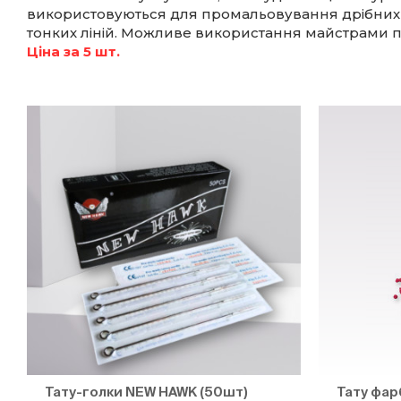
використовуються для промальовування дрібних
тонких ліній. Можливе використання майстрами 
Ціна за 5 шт.
Тату-голки NEW HAWK (50шт)
Тату фар