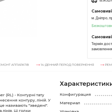
БЕЗКОШТО
Самовиві
м. Дніпро, 
Безкоштов
Самовиві
Термін дост
замовленн
АППАРАТІВ
14-ДЕННИЙ ПЕРІОД ПОВЕРНЕННЯ
РЕМОНТ А
Характеристик
Конфигурация
r (RL) - Контурні тату
несення контуру, ліній. У
Материал
 ще називають "зведені".
лінія. Ці голки
Упаковка