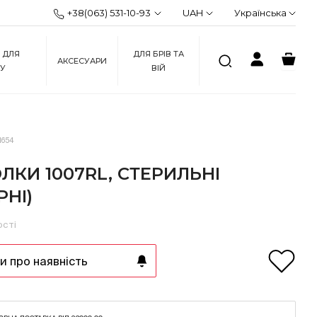
+38(063) 531-10-93
UAH
Українська
 ДЛЯ
ДЛЯ БРІВ ТА
АКСЕСУАРИ
ЖУ
ВІЙ
1654
ОЛКИ 1007RL, СТЕРИЛЬНІ
РНІ)
ості
 про наявність