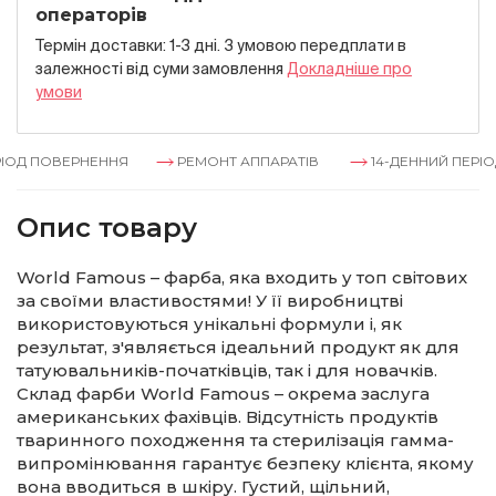
операторів
Термін доставки: 1-3 дні. З умовою передплати в
залежностi вiд суми замовлення
Докладнiше про
умови
ІОД ПОВЕРНЕННЯ
РЕМОНТ АППАРАТІВ
14-ДЕННИЙ ПЕРІО
Опис товару
World Famous – фарба, яка входить у топ світових
за своїми властивостями! У її виробництві
використовуються унікальні формули і, як
результат, з'являється ідеальний продукт як для
татуювальників-початківців, так і для новачків.
Склад фарби World Famous – окрема заслуга
американських фахівців. Відсутність продуктів
тваринного походження та стерилізація гамма-
випромінювання гарантує безпеку клієнта, якому
вона вводиться в шкіру. Густий, щільний,