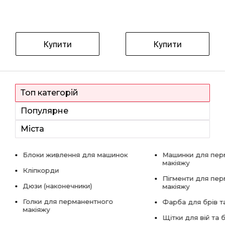
Купити
Купити
Топ категорій
Популярне
Міста
Блоки живлення для машинок
Машинки для пер
макіяжу
Кліпкорди
Пігменти для пе
Дюзи (наконечники)
макіяжу
Голки для перманентного
Фарба для брів та
макіяжу
Щітки для вій та 