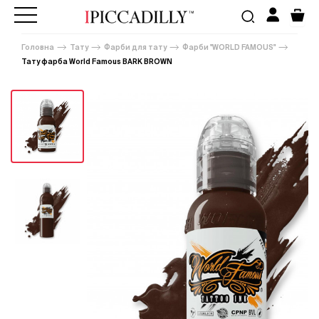
Головна
Тату
Фарби для тату
Фарби "WORLD FAMOUS"
Тату фарба World Famous BARK BROWN