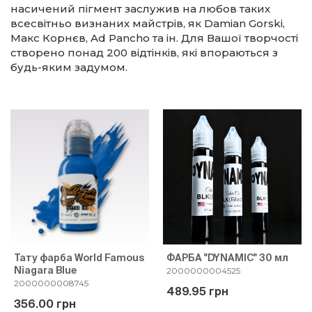
насичений пігмент заслужив на любов таких
всесвітньо визнаних майстрів, як Damian Gorski,
Макс Корнєв, Ad Pancho та ін. Для Вашої творчості
створено понад 200 відтінків, які впораються з
будь-яким задумом.
Тату фарба World Famous
ФАРБА "DYNAMIC" 30 мл
Niagara Blue
2000000004525
2000000008745
489.95 грн
356.00 грн