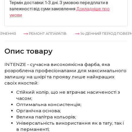
Термін доставки: 1-3 дні. З умовою передплати в
залежностi вiд суми замовлення
Докладнiше про
умови
РНЕННЯ
РЕМОНТ АППАРАТІВ
14-ДЕННИЙ ПЕРІОД ПОВЕРН
Опис товару
INTENZE - сучасна високоякісна фарба, яка
розроблена професіоналами для максимального
залишку на шкірі та прояву лише найкращих
своїх якостей:
Стійкий колір, що не втрачає насиченості з
часом;
Оптимальна консистенція;
Органічна основа;
Велика палітра кольорів;
Універсальність використання як в тату, так і
в перманенті;