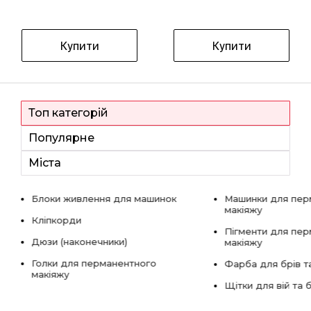
Купити
Купити
Топ категорій
Популярне
Міста
Блоки живлення для машинок
Машинки для пер
макіяжу
Кліпкорди
Пігменти для пе
Дюзи (наконечники)
макіяжу
Голки для перманентного
Фарба для брів та
макіяжу
Щітки для вій та 