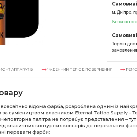
Самовиві
м. Дніпро, 
Безкоштов
Самовиві
Термін дост
замовленн
ППАРАТІВ
14-ДЕННИЙ ПЕРІОД ПОВЕРНЕННЯ
РЕМОНТ АПП
овару
 всесвітньо відома фарба, розроблена одним із найк
а за сумісництвом власником Eternal Tattoo Supply – Т
Неповторна палітра не потребує представлення – тут
від класичних контурних кольорів до нереальних фан
овні переваги фарби: