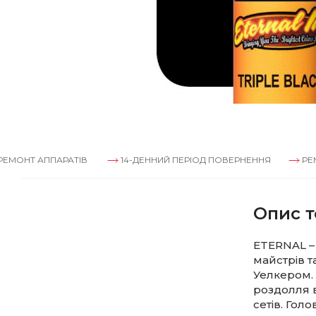
 АППАРАТІВ
14-ДЕННИЙ ПЕРІОД ПОВЕРНЕННЯ
РЕМОНТ А
Опис т
ETERNAL –
майстрів т
Уелкером. 
роздолля 
сетів. Гол