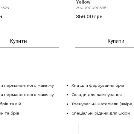
Yellow
4524
2000000008981
н
356.00 грн
Купити
Купити
я перманентного макіяжу
Хна для фарбування брів
ля перманентного макіяжу
Склади для ламінування
рів та вій
Тренувальні матеріали (шкіра,
ій та брів
Спеціальні рідини для шкіри