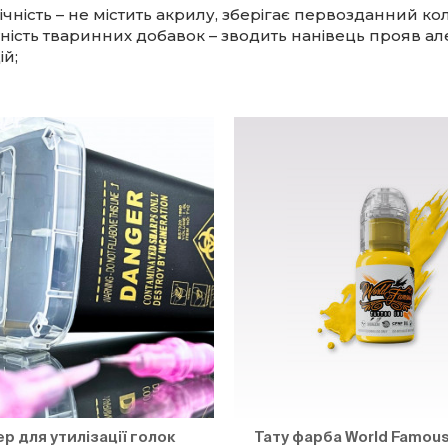
ічність – не містить акрилу, зберігає первозданний кол
тність тваринних добавок – зводить нанівець прояв ал
ій;
р для утилізації голок
Тату фарба World Famous