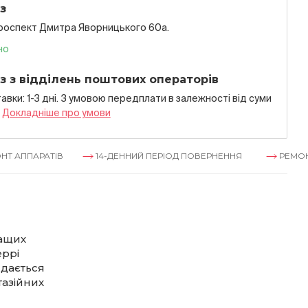
з
проспект Дмитра Яворницького 60а.
но
з з відділень поштових операторів
авки: 1-3 дні. З умовою передплати в залежностi вiд суми
я
Докладнiше про умови
АРАТІВ
14-ДЕННИЙ ПЕРІОД ПОВЕРНЕННЯ
РЕМОНТ АПП
ращих
еррі
 дається
тазійних