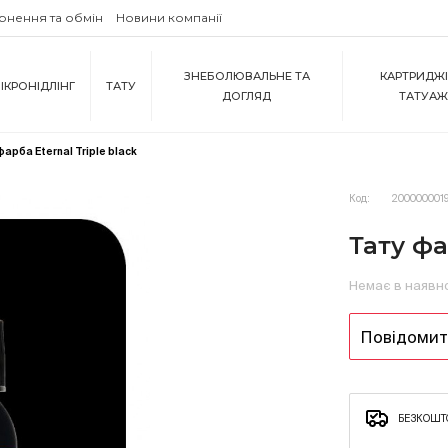
рнення та обмін
Новини компанії
ЗНЕБОЛЮВАЛЬНЕ ТА
КАРТРИДЖІ
ІКРОНІДЛІНГ
ТАТУ
ДОГЛЯД
ТАТУА
фарба Eternal Triple black
Код:
2000000019
Тату фа
Немає в наявн
Повідомити
БЕЗКОШТО