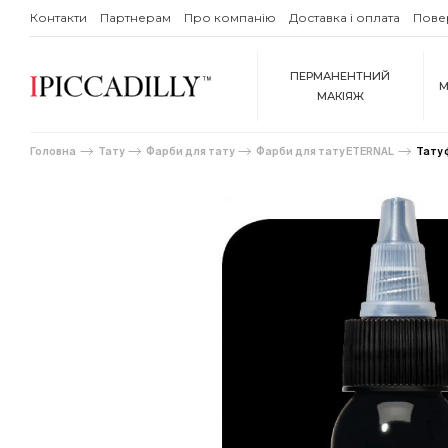
Контакти
Партнерам
Про компанію
Доставка і оплата
Пове
ПЕРМАНЕНТНИЙ
М
МАКІЯЖ
Головна
Тату
Фарби для тату
Фарби для тату ETERNAL
Тату 