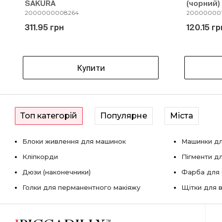
SAKURA
(чорний)
2000000008264
200000001
311.95 грн
120.15 гр
Купити
Топ категорій
Популярне
Міста
Блоки живлення для машинок
Машинки дл
Кліпкорди
Пігменти д
Дюзи (наконечники)
Фарба для б
Голки для перманентного макіяжу
Щітки для в