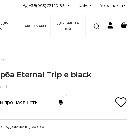
+38(063) 531-10-93
UAH
Українська
 ДЛЯ
ДЛЯ БРІВ ТА
АКСЕСУАРИ
ЖУ
ВІЙ
789
рба Eternal Triple black
ості
 про наявність
ВНА ДОСТАВКА ВІД ₴3000,00