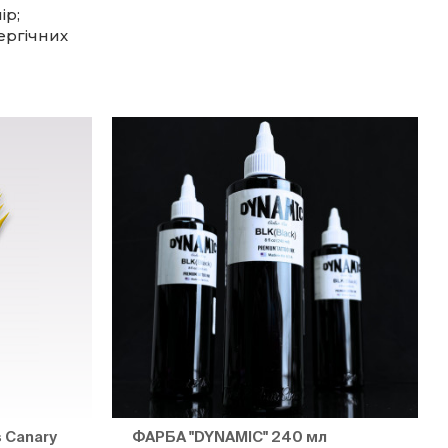
ір;
ергічних
 Canary
ФАРБА "DYNAMIC" 240 мл