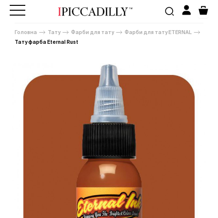
Головна
Тату
Фарби для тату
Фарби для тату ETERNAL
Тату фарба Eternal Rust