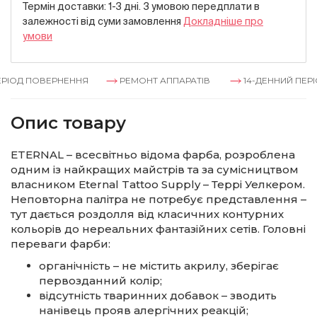
Термін доставки: 1-3 дні. З умовою передплати в
залежностi вiд суми замовлення
Докладнiше про
умови
РІОД ПОВЕРНЕННЯ
РЕМОНТ АППАРАТІВ
14-ДЕННИЙ ПЕРІ
Опис товару
ETERNAL – всесвітньо відома фарба, розроблена
одним із найкращих майстрів та за сумісництвом
власником Eternal Tattoo Supply – Террі Уелкером.
Неповторна палітра не потребує представлення –
тут дається роздолля від класичних контурних
кольорів до нереальних фантазійних сетів. Головні
переваги фарби:
органічність – не містить акрилу, зберігає
первозданний колір;
відсутність тваринних добавок – зводить
нанівець прояв алергічних реакцій;