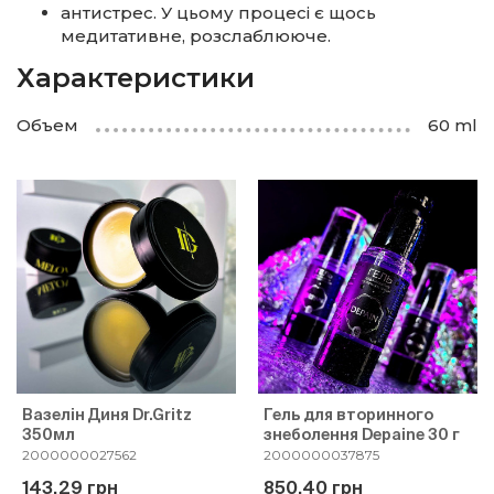
антистрес. У цьому процесі є щось
медитативне, розслаблююче.
Характеристики
Объем
60 ml
Вазелін Диня Dr.Gritz
Гель для вторинного
350мл
знеболення Depaine 30 г
2000000027562
2000000037875
143.29 грн
850.40 грн