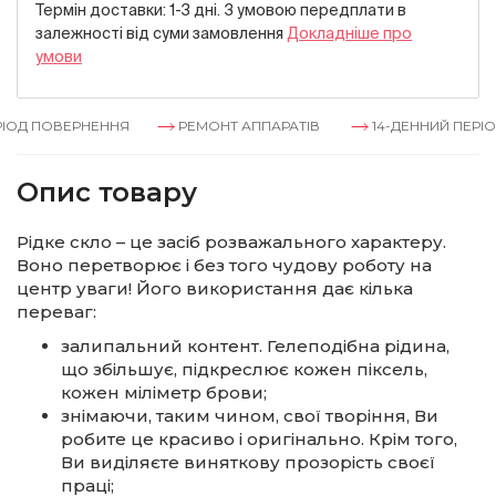
Термін доставки: 1-3 дні. З умовою передплати в
залежностi вiд суми замовлення
Докладнiше про
умови
ОД ПОВЕРНЕННЯ
РЕМОНТ АППАРАТІВ
14-ДЕННИЙ ПЕРІОД
Опис товару
Рідке скло – це засіб розважального характеру.
Воно перетворює і без того чудову роботу на
центр уваги! Його використання дає кілька
переваг:
залипальний контент. Гелеподібна рідина,
що збільшує, підкреслює кожен піксель,
кожен міліметр брови;
знімаючи, таким чином, свої творіння, Ви
робите це красиво і оригінально. Крім того,
Ви виділяєте виняткову прозорість своєї
праці;