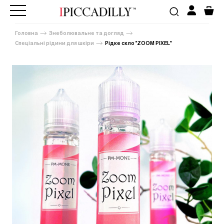
Головна
Знеболювальне та догляд
Спеціальні рідини для шкіри
Рідке скло "ZOOM PIXEL"