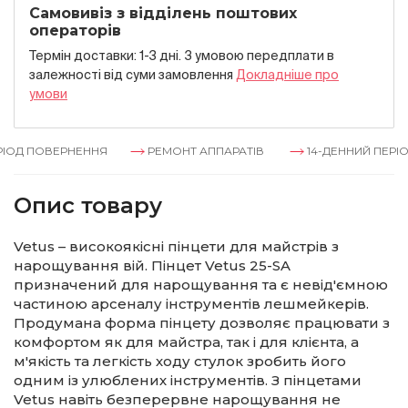
Самовивіз з відділень поштових
операторів
Термін доставки: 1-3 дні. З умовою передплати в
залежностi вiд суми замовлення
Докладнiше про
умови
ІОД ПОВЕРНЕННЯ
РЕМОНТ АППАРАТІВ
14-ДЕННИЙ ПЕРІО
Опис товару
Vetus – високоякісні пінцети для майстрів з
нарощування вій. Пінцет Vetus 25-SA
призначений для нарощування та є невід'ємною
частиною арсеналу інструментів лешмейкерів.
Продумана форма пінцету дозволяє працювати з
комфортом як для майстра, так і для клієнта, а
м'якість та легкість ходу стулок зробить його
одним із улюблених інструментів. З пінцетами
Vetus навіть безперервне нарощування не