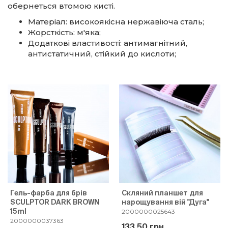
обернеться втомою кисті.
Матеріал: високоякісна нержавіюча сталь;
Жорсткість: м'яка;
Додаткові властивості: антимагнітний,
антистатичний, стійкий до кислоти;
Гель-фарба для брів
Скляний планшет для
SCULPTOR DARK BROWN
нарощування вій "Дуга"
15ml
2000000025643
2000000037363
133.50 грн