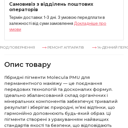
Самовивіз з відділень поштових
операторів
Термін доставки: 1-3 дні. З умовою передплати в
залежностi вiд суми замовлення
Докладнiше про
умови
ІОД ПОВЕРНЕННЯ
РЕМОНТ АППАРАТІВ
14-ДЕННИЙ ПЕРІО
Опис товару
Гібридні пігменти Molecula PMU для
перманентного макіяжу — це поєднання
передових технологій та досконалих формул.
Ідеально збалансований склад органічних і
мінеральних компонентів забезпечує тривалий
результат і зберігає природні, м’які відтінки, що
гармонійно доповнюють будь-який образ. Ці
пігменти створені з урахуванням найвищих
стандартів якості та безпеки, що відповідають