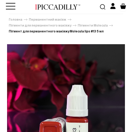
Головна
Перманентний макіяж
Пігменти для перманентного макіяжу
Пігменти Molecula
Пігмент для перманентного макіяжу Molecula lips #13 5 мл