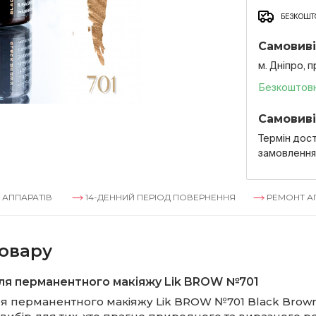
БЕЗКОШТО
Самовиві
м. Дніпро, 
Безкоштов
Самовиві
Термін дост
замовленн
14-ДЕННИЙ ПЕРІОД ПОВЕРНЕННЯ
РЕМОНТ АППАРАТІВ
овару
ля перманентного макіяжу Lik BROW №701
ля перманентного макіяжу Lik BROW №701 Black Brown