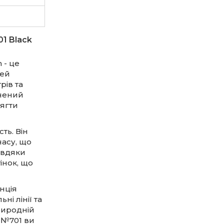
1 Black
 - це
Цей
ів та
ичений
сягти
ть. Він
часу, що
авдяки
інок, що
нція
і лінії та
риродній
 №701 ви