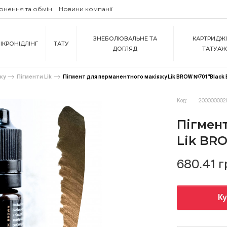
рнення та обмін
Новини компанії
ЗНЕБОЛЮВАЛЬНЕ ТА
КАРТРИДЖІ
ІКРОНІДЛІНГ
ТАТУ
ДОГЛЯД
ТАТУА
жу
Пігменти Lik
Пігмент для перманентного макіяжу Lik BROW №701 "Black 
Код:
200000002
Пігмен
Lik BR
680.41 г
К