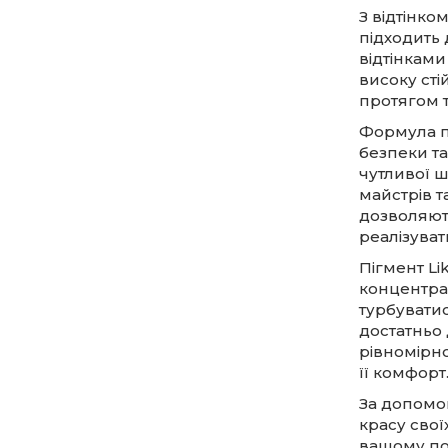
З відтінко
підходить 
відтінками
високу ст
протягом т
Формула пі
безпеки та
чутливої 
майстрів т
дозволяють
реалізувати
Пігмент Li
концентрац
турбуватис
достатньо 
рівномірно
її комфорт
За допомо
красу свої
вашому пог