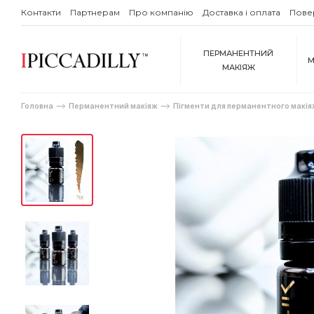
Контакти
Партнерам
Про компанію
Доставка і оплата
Пове
ПЕРМАНЕНТНИЙ
М
МАКІЯЖ
Головна
Перманентний макіяж
Пігменти для перманентного макія