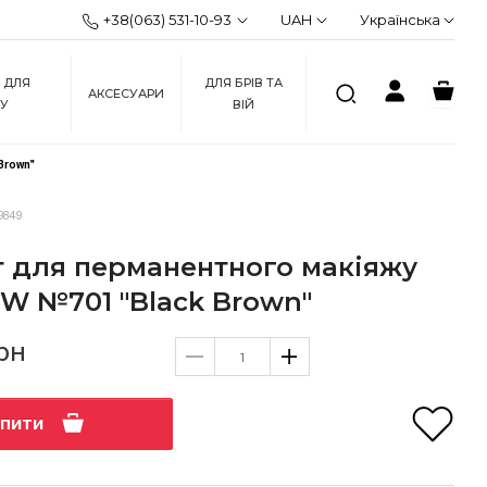
+38(063) 531-10-93
UAH
Українська
 ДЛЯ
ДЛЯ БРІВ ТА
АКСЕСУАРИ
ЖУ
ВІЙ
Brown"
9849
т для перманентного макіяжу
OW №701 "Black Brown"
рн
упити