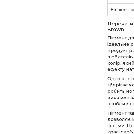
Економічніс
Переваги 
Brown
Пігмент д
ідеальне 
продукт р
любителів,
колір, яки
ефекту нат
Однією з г
зберігає я
робить йо
високоякіс
особливо в
Пігмент та
дозволяє м
форми. Це 
красі свої