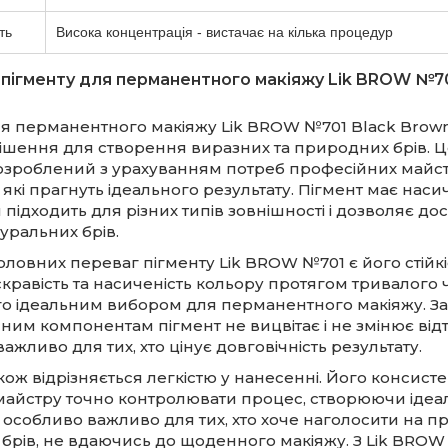
ть
Висока концентрація - вистачає на кілька процедур
пігменту для перманентного макіяжу Lik BROW №70
ля перманентного макіяжу Lik BROW №701 Black Brown
рішення для створення виразних та природних брів. 
озроблений з урахуванням потреб професійних майстр
 які прагнуть ідеального результату. Пігмент має нас
й підходить для різних типів зовнішності і дозволяє до
уральних брів.
оловних переваг пігменту Lik BROW №701 є його стійкіс
скравість та насиченість кольору протягом тривалого 
го ідеальним вибором для перманентного макіяжу. З
ним компонентам пігмент не вицвітає і не змінює відт
ажливо для тих, хто цінує довговічність результату.
кож відрізняється легкістю у нанесенні. Його консисте
айстру точно контролювати процес, створюючи ідеальн
особливо важливо для тих, хто хоче наголосити на п
х брів, не вдаючись до щоденного макіяжу. З Lik BROW