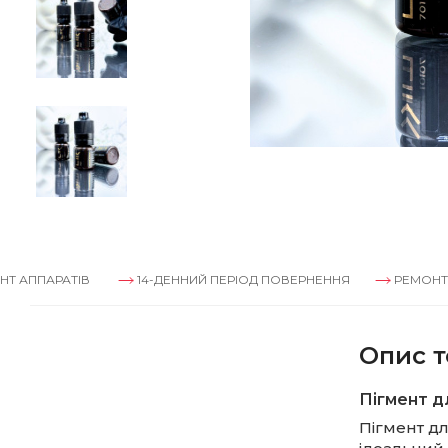
В
14-ДЕННИЙ ПЕРІОД ПОВЕРНЕННЯ
РЕМОНТ АППАРАТІВ
Опис т
Пігмент д
Пігмент д