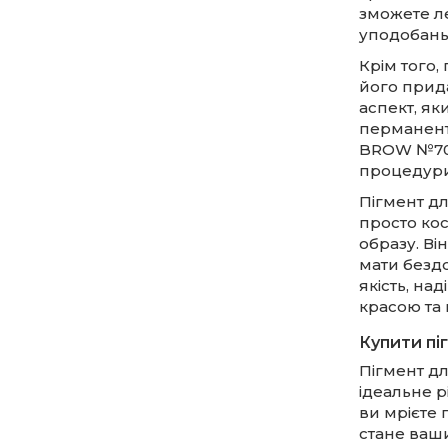
зможете ле
уподобань
Крім того,
його прида
аспект, як
перманент
BROW №701
процедури
Пігмент д
просто кос
образу. Ві
мати бездо
якість, на
красою та 
Купити пі
Пігмент д
ідеальне 
ви мрієте 
стане ваш