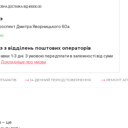
ВНА ДОСТАВКА ВІД ₴3000,00
з
проспект Дмитра Яворницького 60а.
но
з з відділень поштових операторів
авки: 1-3 дні. З умовою передплати в залежностi вiд суми
я
Докладнiше про умови
14-ДЕННИЙ ПЕРІОД ПОВЕРНЕННЯ
РЕМОНТ АППАРАТІВ
 – це