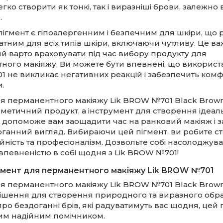
гко створити як тонкі, так і виразніші брови, залежно 
.
 пігмент є гіпоалергенним і безпечним для шкіри, що 
тним для всіх типів шкіри, включаючи чутливу. Це в
ий варто враховувати під час вибору продукту для
ного макіяжу. Ви можете бути впевнені, що використа
 не викликає негативних реакцій і забезпечить комфо
.
ля перманентного макіяжу Lik BROW №701 Black Brown
метичний продукт, а інструмент для створення ідеал
н допоможе вам заощадити час на ранковий макіяж і 
ганний вигляд. Вибираючи цей пігмент, ви робите ст
дійність та професіоналізм. Дозвольте собі насолоджув
впевненістю в собі щодня з Lik BROW №701!
гмент для перманентного макіяжу Lik BROW №701
ля перманентного макіяжу Lik BROW №701 Black Brown
рішення для створення природного та виразного обра
про бездоганні брів, які радуватимуть вас щодня, цей 
им надійним помічником.