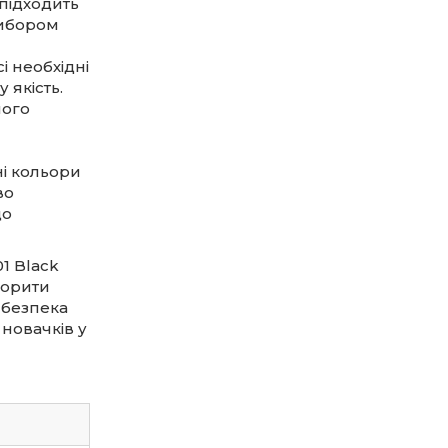
 підходить
вибором
 необхідні
 якість.
його
ні кольори
во
що
1 Black
ворити
а безпека
 новачків у