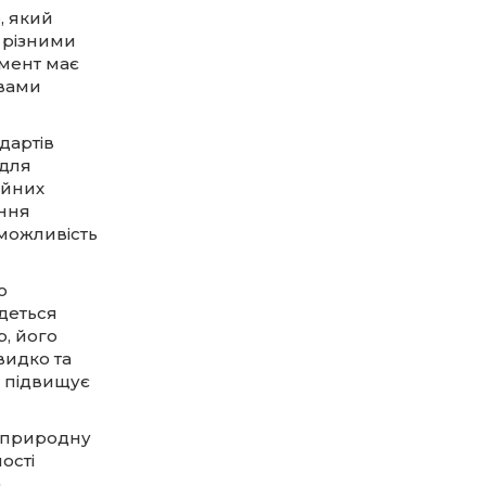
, який
з різними
гмент має
овами
дартів
 для
ійних
ання
 можливість
ю
деться
р, його
видко та
а підвищує
и природну
ості
а