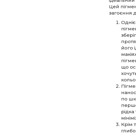
ідеальний 
Цей пігмен
загоєння 
Одніє
пігмен
зберіг
протя
його 
макія
пігмен
що ос
хочут
кольо
Пігме
нанос
по шк
першо
рідка
мінім
Крім 
глибо