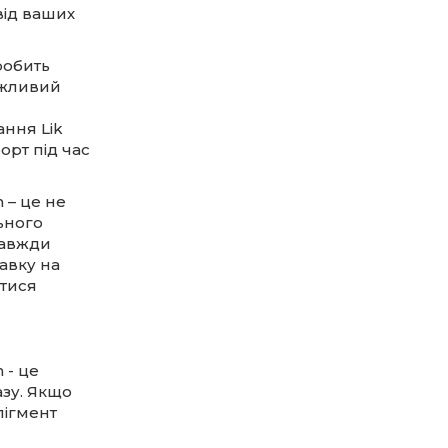
від ваших
робить
ажливий
ння Lik
рт під час
 – це не
ьного
завжди
авку на
атися
 - це
зу. Якщо
пігмент