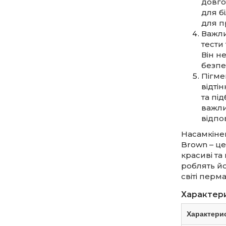
довго
для б
для п
Важли
тести 
Він н
безпе
Пігме
відті
та пі
важли
відпо
Насамкіне
Brown – це
красиві та
роблять йо
світі перм
Характер
Характери