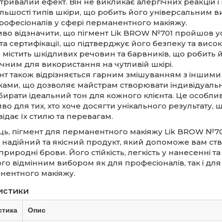
тривалий ефект. Він не викликає алергічних реакцій і
ільшості типів шкіри, що робить його універсальним 
рофесіоналів у сфері перманентного макіяжу.
во відзначити, що пігмент Lik BROW №701 пройшов усі
та сертифікації, що підтверджує його безпеку та високу
е містить шкідливих речовин та барвників, що робить 
чним для використання на чутливій шкірі.
нт також відрізняється гарним змішуванням з іншими
нками, що дозволяє майстрам створювати індивідуаль
дбирати ідеальний тон для кожного клієнта. Це особли
во для тих, хто хоче досягти унікального результату, 
відає їх стилю та перевагам.
ць, пігмент для перманентного макіяжу Lik BROW №70
 надійний та якісний продукт, який допоможе вам ст
 природні брови. Його стійкість, легкість у нанесенні т
го відмінним вибором як для професіоналів, так і для
анентного макіяжу.
истики
стика
Опис