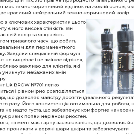
вибір для тих, хто прагне природного та виразного ре
т має темно-коричневий відтінок на жовтій основі, як
дає красивий нейтральний темно-коричневий колір.
ю з ключових характеристик цього
ту є його висока стійкість. Він
ає свій колір та яскравість
гом тривалого часу, що робить
ідеальним для перманентного
жу. Завдяки спеціальній формулі
т не вицвітає і не змінює відтінок,
обливо важливо для клієнтів, які
ь уникнути небажаних змін
ру.
нт Lik BROW №701 легко
иться і рівномірно розподіляється
ірі, що дозволяє майстру досягти ідеального результат
го разу. Його консистенція оптимальна для роботи, 
 та не надто густа, що забезпечує комфортне нанесенн
ізує ризик появи нерівномірностей.
того, пігмент має гарну засвоюваність, що дозволяє й
ко проникати у верхні шари шкіри та забезпечувати