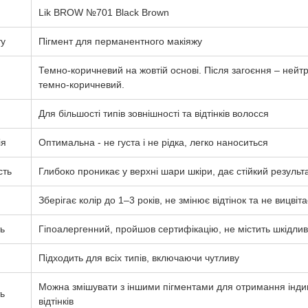
Lik BROW №701 Black Brown
ту
Пігмент для перманентного макіяжу
Темно-коричневий на жовтій основі. Після загоєння – нейт
темно-коричневий.
Для більшості типів зовнішності та відтінків волосся
ія
Оптимальна - не густа і не рідка, легко наноситься
сть
Глибоко проникає у верхні шари шкіри, дає стійкий результ
Зберігає колір до 1–3 років, не змінює відтінок та не вицвіта
ь
Гіпоалергенний, пройшов сертифікацію, не містить шкідли
Підходить для всіх типів, включаючи чутливу
Можна змішувати з іншими пігментами для отримання інди
ь
відтінків