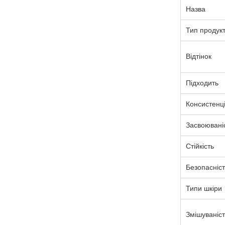
Назва
Тип продук
Відтінок
Підходить
Консистенц
Засвоювані
Стійкість
Безопасніст
Типи шкіри
Змішуваніст