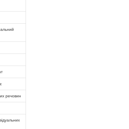
ральний
ат
є
вих речовин
відуальних