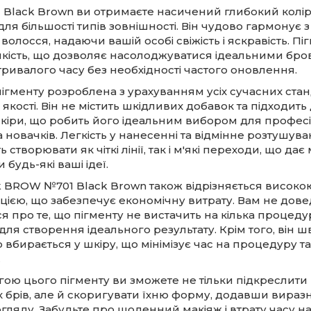
м Black Brown ви отримаєте насичений глибокий колір
для більшості типів зовнішності. Він чудово гармонує 
 волосся, надаючи вашій особі свіжість і яскравість. Пі
ійкість, що дозволяє насолоджуватися ідеальними бр
ривалого часу без необхідності частого оновлення.
гменту розроблена з урахуванням усіх сучасних стан
 якості. Він не містить шкідливих добавок та підходить
шкіри, що робить його ідеальним вибором для профес
а новачків. Легкість у нанесенні та відмінне розтушув
 створювати як чіткі лінії, так і м'які переходи, що дає
 будь-які ваші ідеї.
k BROW №701 Black Brown також відрізняється високо
ією, що забезпечує економічну витрату. Вам не дове
я про те, що пігменту не вистачить на кілька процеду
для створення ідеального результату. Крім того, він ш
 вбирається у шкіру, що мінімізує час на процедуру т
.
гою цього пігменту ви зможете не тільки підкреслит
х брів, але й скоригувати їхню форму, додавши виразн
ляду. Забудьте про щоденний макіяж і втрату часу н