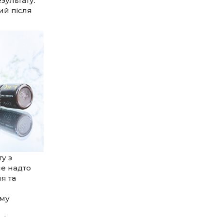
зультату.
ий після
у з
не надто
я та
ому