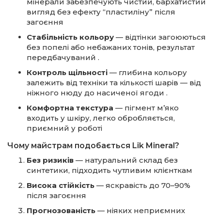
мінерали забезпечують чистий, бархатистий
вигляд без ефекту “пластиліну” після
загоєння
Стабільність кольору
— відтінки загоюються
без попелі або небажаних тонів, результат
передбачуваний
.
Контроль щільності
— глибина кольору
залежить від техніки та кількості шарів — від
ніжного нюду до насиченої ягоди
.
Комфортна текстура
— пігмент м’яко
входить у шкіру, легко обробляється,
приємний у роботі
Чому майстрам подобається Lik Mineral?
Без ризиків
— натуральний склад без
синтетики, підходить чутливим клієнткам
Висока стійкість
— яскравість до 70–90%
після загоєння
Прогнозованість
— ніяких неприємних