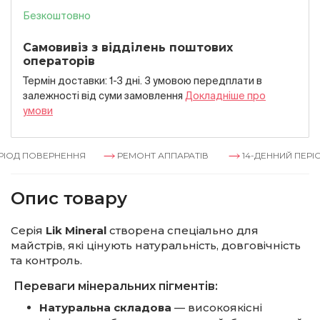
Безкоштовно
Самовивіз з відділень поштових
операторів
Термін доставки: 1-3 дні. З умовою передплати в
залежностi вiд суми замовлення
Докладнiше про
умови
ІОД ПОВЕРНЕННЯ
РЕМОНТ АППАРАТІВ
14-ДЕННИЙ ПЕРІО
Опис товару
Серія
Lik Mineral
створена спеціально для
майстрів, які цінують натуральність, довговічність
та контроль.
Переваги мінеральних пігментів:
Натуральна складова
— високоякісні