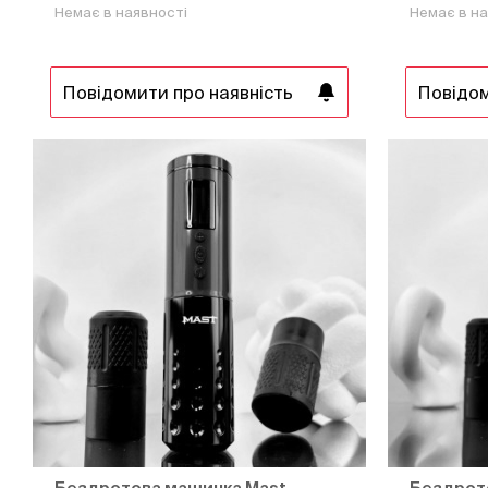
Немає в наявності
Немає в на
Повідомити про наявність
Повідом
Бездротова машинка Mast
Бездрот