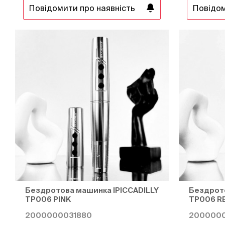
Повідомити про наявність
Повідом
Бездротова машинка IPICCADILLY
Бездрото
TP006 PINK
TP006 R
2000000031880
2000000