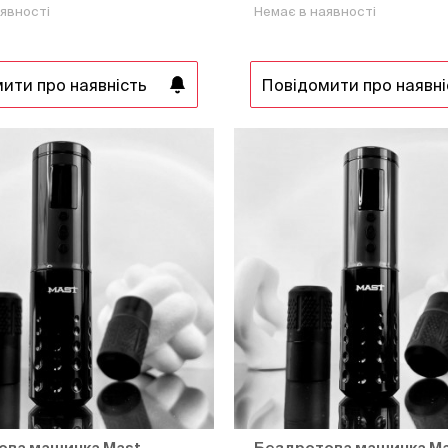
явності
Немає в наявності
ити про наявність
Повідомити про наявні
ова машинка Mast
Бездротова машинка M