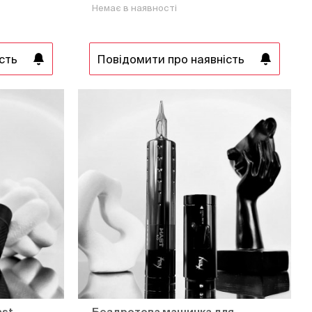
Немає в наявності
сть
Повідомити про наявність
ast
Бездротова машинка для