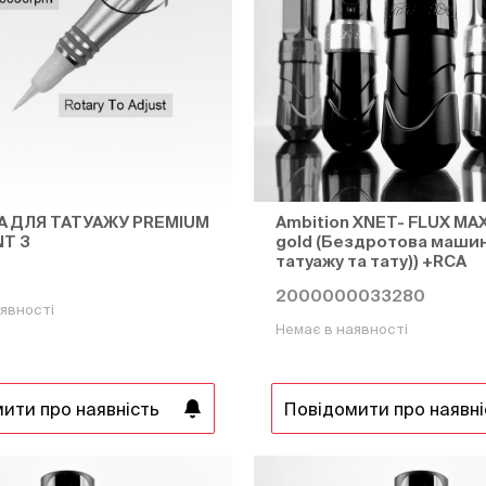
 ДЛЯ ТАТУАЖУ PREMIUM
Ambition XNET- FLUX MAX
T 3
gold (Бездротова машин
татуажу та тату)) +RCA
2000000033280
явності
Немає в наявності
ити про наявність
Повідомити про наявні