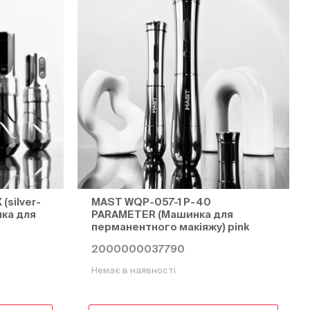
(silver-
MAST WQP-057-1 P-40
ка для
PARAMETER (Машинка для
перманентного макіяжу) pink
2000000037790
Немає в наявності