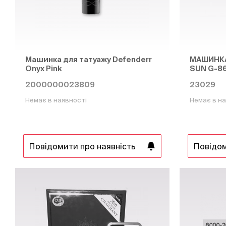
Машинка для татуажу Defenderr
МАШИНКА
Onyx Pink
SUN G-8
2000000023809
23029
Немає в наявності
Немає в на
Повідомити про наявність
Повідом