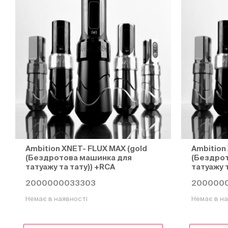
Ambition XNET- FLUX MAX (gold
Ambition
(Бездротова машинка для
(Бездро
татуажу та тату)) +RCA
татуажу т
2000000033303
2000000
Немає в наявності
Немає в на