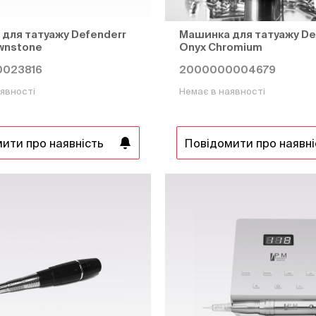
для татуажу Defenderr
Машинка для татуажу De
wnstone
Onyx Chromium
023816
2000000004679
явності
Немає в наявності
ити про наявність
Повідомити про наявні