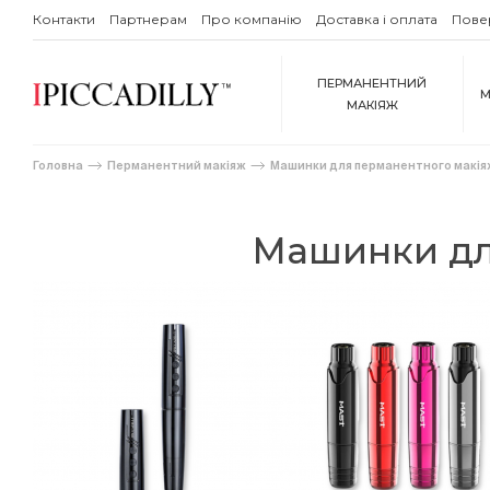
Контакти
Партнерам
Про компанію
Доставка і оплата
Пове
ПЕРМАНЕНТНИЙ
М
МАКІЯЖ
Головна
Перманентний макіяж
Машинки для перманентного макія
Машинки для