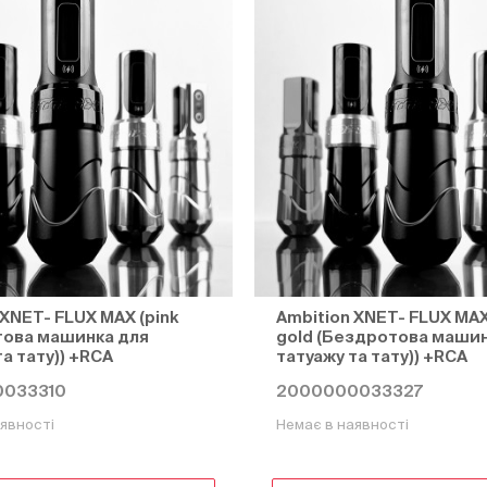
 XNET- FLUX MAX (pink
Ambition XNET- FLUX MAX 
това машинка для
gold (Бездротова машин
а тату)) +RCA
татуажу та тату)) +RCA
033310
2000000033327
явності
Немає в наявності