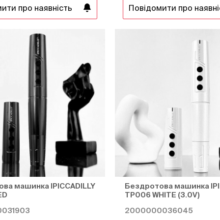
ити про наявність
Повідомити про наявні
ва машинка IPICCADILLY
Бездротова машинка IP
ED
TP006 WHITE (3.0V)
031903
2000000036045