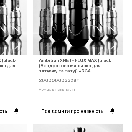
 (black-
Ambition XNET- FLUX MAX (black
ка для
(Бездротова машинка для
татуажу та тату)) +RCA
2000000033297
Немає в наявності
сть
Повідомити про наявність