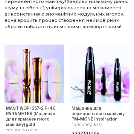
перманентного макіяжу! Завдяки низькому рівню
шуму та вібрації, універсальності та можливості
використання різноманітних модульних иголок,
вона зробить процес створення неймовірних
образів набагато приємнішим і комфортнішим!
MAST WQP-057-2 P-40
Машинка для
PARAMETER (Машинка
перманентного макіяжу
для перманентного
PM-MONE Inspiration
макіяжу) gold
2000000018461
2000000037806
3337.50 грн