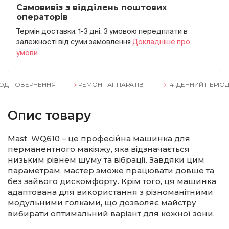
Самовивіз з відділень поштових
операторів
Термін доставки: 1-3 дні. З умовою передплати в
залежностi вiд суми замовлення
Докладнiше про
умови
Д ПОВЕРНЕННЯ
РЕМОНТ АППАРАТІВ
14-ДЕННИЙ ПЕРІОД 
Опис товару
Mast WQ610 – це професійна машинка для
перманентного макіяжу, яка відзначається
низьким рівнем шуму та вібрації. Завдяки цим
параметрам, мастер зможе працювати довше та
без зайвого дискомфорту. Крім того, ця машинка
адаптована для використання з різноманітними
модульними голками, що дозволяє майстру
вибирати оптимальний варіант для кожної зони.