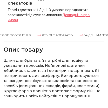
операторів
Термін доставки: 1-3 дні. З умовою передплати в
залежностi вiд суми замовлення
Докладнiше про
умови
РІОД ПОВЕРНЕННЯ
РЕМОНТ АППАРАТІВ
14-ДЕННИЙ ПЕРІ
Опис товару
Щітки для брів та вій потрібні для поділу та
укладання волосків. Нейлонові щетинки
дбайливо ставляться і до шкіри, не дряпають її і
не приносять дискомфорту. Використовуються
також для розчісування волосків та нанесення
засобів (спеціальних складів, фарби, косметики).
Кругла форма повністю повторює форму вій і не
зашкодить навіть найгустіше нарощування.