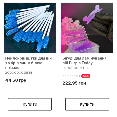
Нейлонові щітки для вій
Бігуді для ламінування
та брів сині з білою
вій Purple Teddy
ніжкою
2000000041995
2000000025568
333.75 грн
33%
44.50 грн
222.95 грн
Купити
Купити