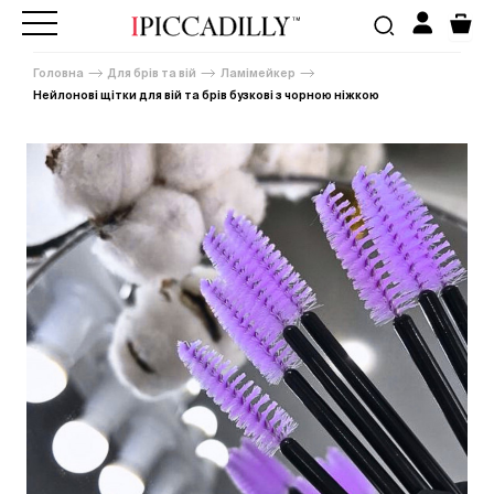
Головна
Для брів та вій
Ламімейкер
Нейлонові щітки для вій та брів бузкові з чорною ніжкою