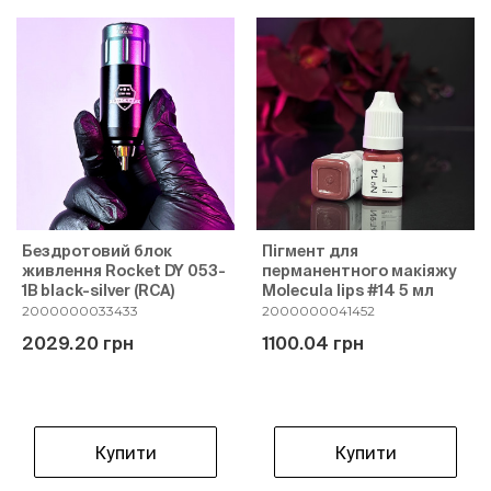
Бездротовий блок
Пігмент для
живлення Rocket DY 053-
перманентного макіяжу
1B black-silver (RCA)
Molecula lips #14 5 мл
2000000033433
2000000041452
2029.20 грн
1100.04 грн
Купити
Купити