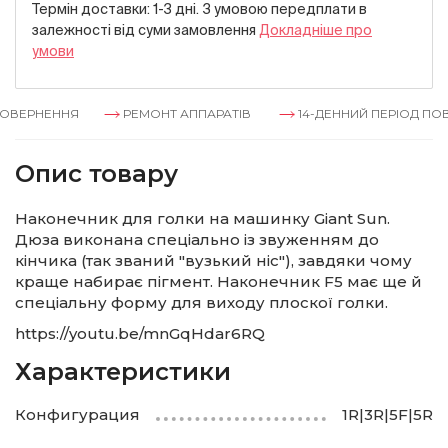
Термін доставки: 1-3 дні. З умовою передплати в
залежностi вiд суми замовлення
Докладнiше про
умови
ОВЕРНЕННЯ
РЕМОНТ АППАРАТІВ
14-ДЕННИЙ ПЕРІОД ПОВ
Опис товару
Наконечник для голки на машинку Giant Sun.
Дюза виконана спеціально із звуженням до
кінчика (так званий "вузький ніс"), завдяки чому
краще набирає пігмент. Наконечник F5 має ще й
спеціальну форму для виходу плоскої голки.
https://youtu.be/mnGqHdar6RQ
Характеристики
Конфигурация
1R|3R|5F|5R