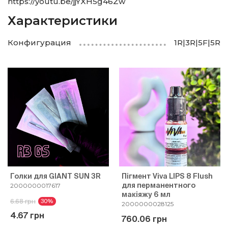
https://youtu.be/jjYXH5g46Zw
Характеристики
Конфигурация
1R|3R|5F|5R
Голки для GIANT SUN 3R
Пігмент Viva LIPS 8 Flush
для перманентного
2000000017617
макіяжу 6 мл
6.68 грн
30%
2000000028125
4.67 грн
760.06 грн