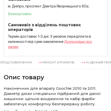
м. Дніпро, проспект Дмитра Яворницького 60а.
Безкоштовно
Самовивіз з відділень поштових
операторів
Термін доставки: 1-3 дні. З умовою передплати в
залежностi вiд суми замовлення
Докладнiше про
умови
РІОД ПОВЕРНЕННЯ
РЕМОНТ АППАРАТІВ
14-ДЕННИЙ ПЕРІ
Опис товару
Наконечник для апарату Goochie 2010 та 2011.
Діаметр дюзи спеціально підібраний для даної
машинки: щільне входження та набір фарби
забезпечує комфортну безперервну роботу.