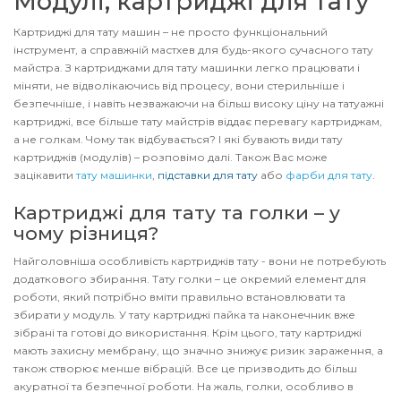
Модулі, картриджі для тату
Картриджі для тату машин – не просто функціональний
інструмент, а справжній мастхев для будь-якого сучасного тату
майстра. З картриджами для тату машинки легко працювати і
міняти, не відволікаючись від процесу, вони стерильніше і
безпечніше, і навіть незважаючи на більш високу ціну на татуажні
картриджі, все більше тату майстрів віддає перевагу картриджам,
а не голкам. Чому так відбувається? І які бувають види тату
картриджів (модулів) – розповімо далі. Також Вас може
зацікавити
тату машинки
,
підставки для тату
або
фарби для тату
.
Картриджі для тату та голки – у
чому різниця?
Найголовніша особливість картриджів тату - вони не потребують
додаткового збирання. Тату голки – це окремий елемент для
роботи, який потрібно вміти правильно встановлювати та
збирати у модуль. У тату картриджі пайка та наконечник вже
зібрані та готові до використання. Крім цього, тату картриджі
мають захисну мембрану, що значно знижує ризик зараження, а
також створює менше вібрацій. Все це призводить до більш
акуратної та безпечної роботи. На жаль, голки, особливо в