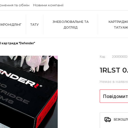
рнення та обмін
Новини компанії
ЗНЕБОЛЮВАЛЬНЕ ТА
КАРТРИДЖІ
ІКРОНІДЛІНГ
ТАТУ
ДОГЛЯД
ТАТУА
0 картридж "Defender"
Код:
200000002
1RLST 0
Немає в наявн
Повідомити
БЕЗКОШТО