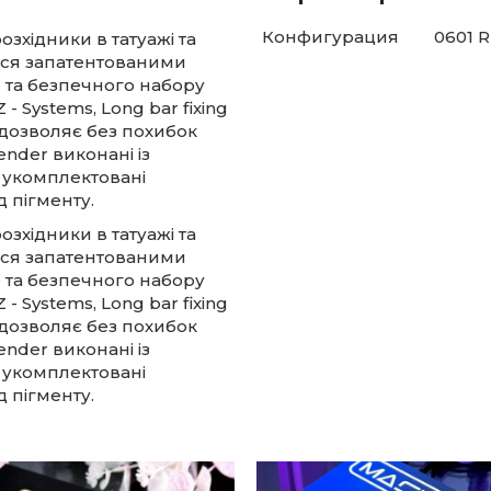
Конфигурация
0601 
зхідники в татуажі та
ється запатентованими
о та безпечного набору
- Systems, Long bar fixing
а дозволяє без похибок
ender виконані із
ож укомплектовані
 пігменту.
зхідники в татуажі та
ється запатентованими
о та безпечного набору
- Systems, Long bar fixing
а дозволяє без похибок
ender виконані із
ож укомплектовані
 пігменту.