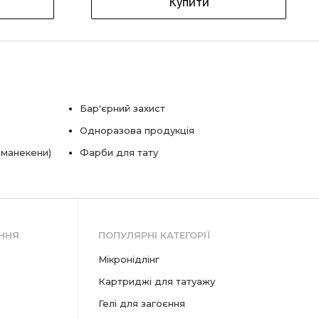
Купити
Бар'єрний захист
Одноразова продукція
 манекени)
Фарби для тату
ННЯ
ПОПУЛЯРНІ КАТЕГОРІЇ
мікронідлінг
картриджі для татуажу
гелі для загоєння