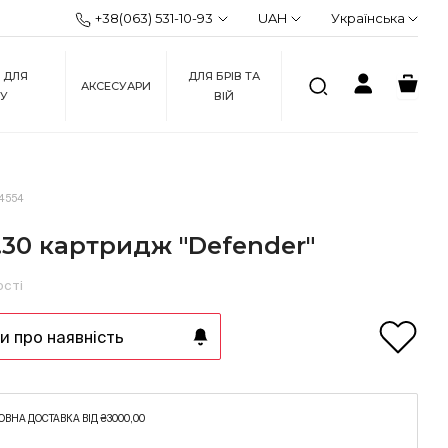
+38(063) 531-10-93
UAH
Українська
 ДЛЯ
ДЛЯ БРІВ ТА
АКСЕСУАРИ
ЖУ
ВІЙ
4554
.30 картридж "Defender"
ості
 про наявність
ВНА ДОСТАВКА ВІД ₴3000,00