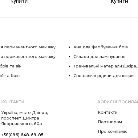
Купити
Купити
я перманентного макіяжу
Хна для фарбування брів
ля перманентного макіяжу
Склади для ламінування
рів та вій
Тренувальні матеріали (шкіра,
ій та брів
Спеціальні рідини для шкіри
КОНТАКТИ
КОРИСНІ ПОСИЛА
Контакти
Україна, місто Дніпро,
проспект Дмитра
Партнерам
Яворницького, 60а
Про компанію
+38(096) 648-69-85