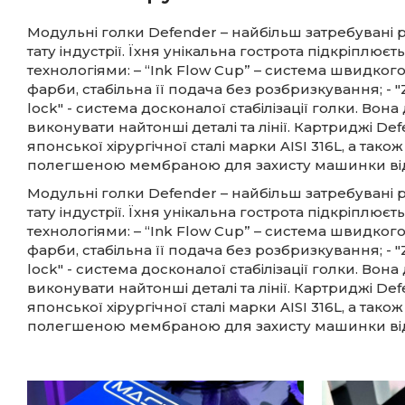
Модульні голки Defender – найбільш затребувані ро
тату індустрії. Їхня унікальна гострота підкріплю
технологіями: – “Ink Flow Cup” – система швидког
фарби, стабільна її подача без розбризкування; - "Z 
lock" - система досконалої стабілізації голки. Вон
виконувати найтонші деталі та лінії. Картриджі Def
японської хірургічної сталі марки AISI 316L, а так
полегшеною мембраною для захисту машинки від
Модульні голки Defender – найбільш затребувані ро
тату індустрії. Їхня унікальна гострота підкріплю
технологіями: – “Ink Flow Cup” – система швидког
фарби, стабільна її подача без розбризкування; - "Z 
lock" - система досконалої стабілізації голки. Вон
виконувати найтонші деталі та лінії. Картриджі Def
японської хірургічної сталі марки AISI 316L, а так
полегшеною мембраною для захисту машинки від