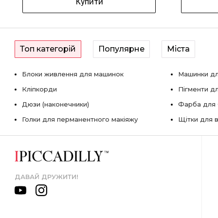
Купити
Топ категорій
Популярне
Міста
Блоки живлення для машинок
Машинки дл
Кліпкорди
Пігменти д
Дюзи (наконечники)
Фарба для б
Голки для перманентного макіяжу
Щітки для в
ДАВАЙ ДРУЖИТИ!