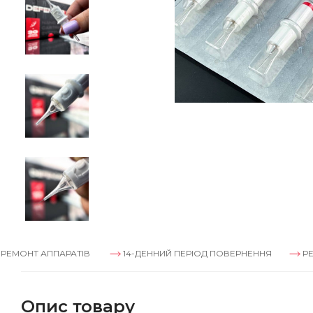
 АППАРАТІВ
14-ДЕННИЙ ПЕРІОД ПОВЕРНЕННЯ
РЕМОНТ А
Опис товару