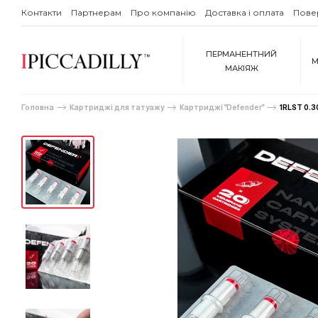
Контакти
Партнерам
Про компанію
Доставка і оплата
Пове
ПЕРМАНЕНТНИЙ
М
МАКІЯЖ
Головна
Картриджі для татуажу
Картриджі "Defender"
1RLST 0.3