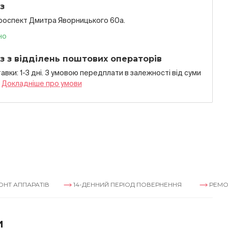
з
проспект Дмитра Яворницького 60а.
но
з з відділень поштових операторів
авки: 1-3 дні. З умовою передплати в залежностi вiд суми
я
Докладнiше про умови
АРАТІВ
14-ДЕННИЙ ПЕРІОД ПОВЕРНЕННЯ
РЕМОНТ АПП
и