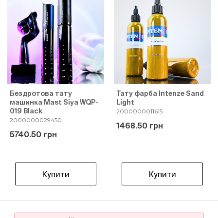
Бездротова тату
Тату фарба Intenze Sand
машинка Mast Siya WQP-
Light
019 Black
2000000011615
2000000029450
1468.50 грн
5740.50 грн
Купити
Купити