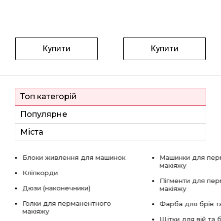
Купити
Купити
Топ категорій
Популярне
Міста
Блоки живлення для машинок
Машинки для пер
макіяжу
Кліпкорди
Пігменти для пе
Дюзи (наконечники)
макіяжу
Голки для перманентного
Фарба для брів та
макіяжу
Щітки для вій та 