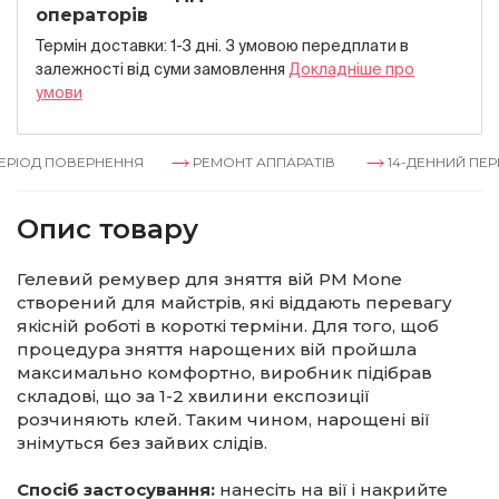
операторів
Термін доставки: 1-3 дні. З умовою передплати в
залежностi вiд суми замовлення
Докладнiше про
умови
РІОД ПОВЕРНЕННЯ
РЕМОНТ АППАРАТІВ
14-ДЕННИЙ ПЕРІ
Опис товару
Гелевий ремувер для зняття вій PM Mone
створений для майстрів, які віддають перевагу
якісній роботі в короткі терміни. Для того, щоб
процедура зняття нарощених вій пройшла
максимально комфортно, виробник підібрав
складові, що за 1-2 хвилини експозиції
розчиняють клей. Таким чином, нарощені вії
знімуться без зайвих слідів.
Спосіб застосування:
нанесіть на вії і накрийте