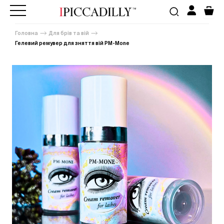
Головна
Для брів та вій
Гелевий ремувер для зняття вій PM-Mone