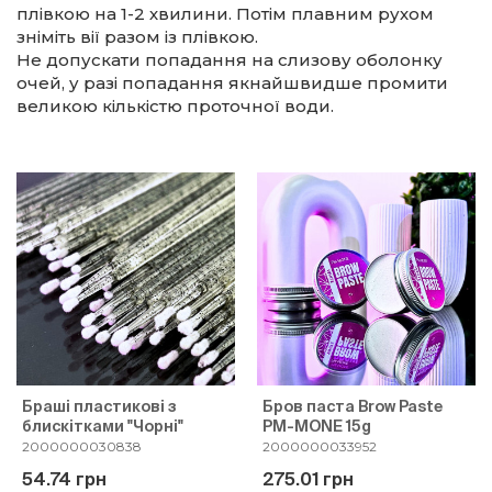
плівкою на 1-2 хвилини. Потім плавним рухом
зніміть вії разом із плівкою.
Не допускати попадання на слизову оболонку
очей, у разі попадання якнайшвидше промити
великою кількістю проточної води.
Браші пластикові з
Бров паста Brow Paste
блискітками "Чорні"
PM-MONE 15g
2000000030838
2000000033952
54.74 грн
275.01 грн