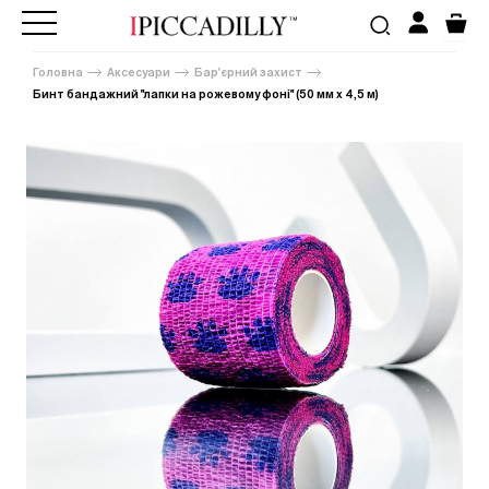
Головна
Аксесуари
Бар'єрний захист
Бинт бандажний "лапки на рожевому фоні" (50 мм х 4,5 м)