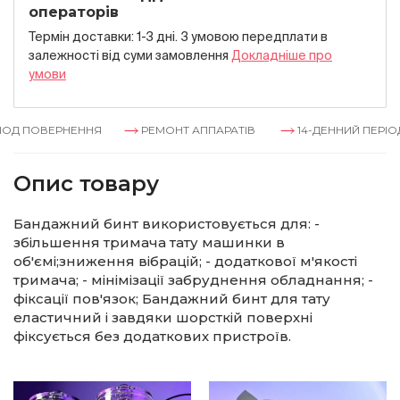
операторів
Термін доставки: 1-3 дні. З умовою передплати в
залежностi вiд суми замовлення
Докладнiше про
умови
ОД ПОВЕРНЕННЯ
РЕМОНТ АППАРАТІВ
14-ДЕННИЙ ПЕРІОД
Опис товару
Бандажний бинт використовується для: -
збільшення тримача тату машинки в
об'ємі;зниження вібрацій; - додаткової м'якості
тримача; - мінімізації забруднення обладнання; -
фіксації пов'язок; Бандажний бинт для тату
еластичний і завдяки шорсткій поверхні
фіксується без додаткових пристроїв.