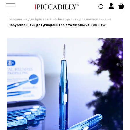
Головна
Для брів та вій
Інструменти для ламінування
Baby brush щітки для укладання брів та вій блакитні 30 штук