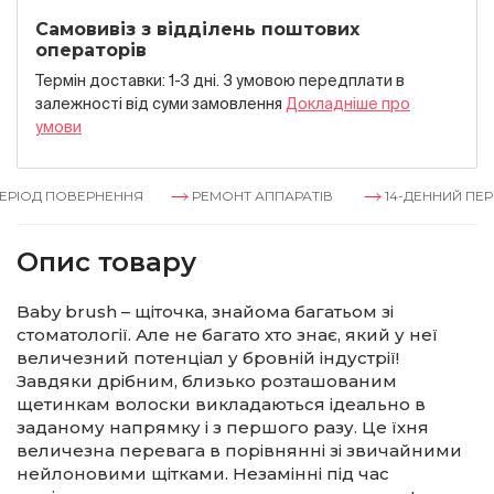
Самовивіз з відділень поштових
операторів
Термін доставки: 1-3 дні. З умовою передплати в
залежностi вiд суми замовлення
Докладнiше про
умови
РІОД ПОВЕРНЕННЯ
РЕМОНТ АППАРАТІВ
14-ДЕННИЙ ПЕРІ
Опис товару
Baby brush – щіточка, знайома багатьом зі
стоматології. Але не багато хто знає, який у неї
величезний потенціал у бровній індустрії!
Завдяки дрібним, близько розташованим
щетинкам волоски викладаються ідеально в
заданому напрямку і з першого разу. Це їхня
величезна перевага в порівнянні зі звичайними
нейлоновими щітками. Незамінні під час