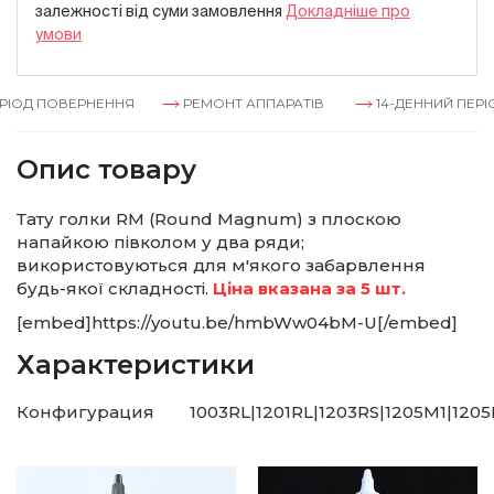
залежностi вiд суми замовлення
Докладнiше про
умови
ІОД ПОВЕРНЕННЯ
РЕМОНТ АППАРАТІВ
14-ДЕННИЙ ПЕРІО
Опис товару
Тату голки RM (Round Magnum) з плоскою
напайкою півколом у два ряди;
використовуються для м'якого забарвлення
будь-якої складності.
Ціна вказана за 5 шт.
[embed]https://youtu.be/hmbWw04bM-U[/embed]
Характеристики
Конфигурация
1003RL|1201RL|1203RS|1205M1|120