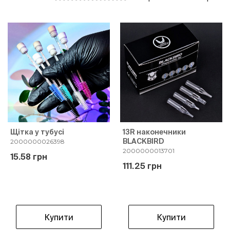
Щітка у тубусі
13R наконечники
BLACKBIRD
2000000026398
2000000013701
15.58 грн
111.25 грн
Купити
Купити