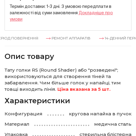
Термін доставки: 1-3 дні. З умовою передплати в
залежностi вiд суми замовлення
Докладнiше про
умови
РІОД ПОВЕРНЕННЯ
РЕМОНТ АППАРАТІВ
14-ДЕННИЙ ПЕРІ
Опис товару
Тату голки RS (Round Shader) або "розведені";
використовуються для створення тіней та
забарвлення. Чим більше голок у напайці, тим
товщі виходить лінія.
Ціна вказана за 5 шт.
Характеристики
Конфигурация
кругова напайка в пучок
Материал
медична сталь
Упаковка
стерильна блістерна