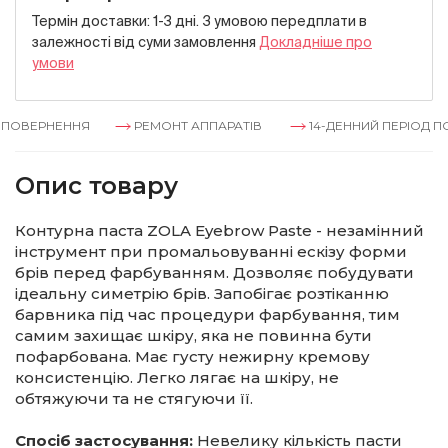
Термін доставки: 1-3 дні. З умовою передплати в
залежностi вiд суми замовлення
Докладнiше про
умови
ПОВЕРНЕННЯ
РЕМОНТ АППАРАТІВ
14-ДЕННИЙ ПЕРІОД ПО
Опис товару
Контурна паста ZOLA Eyebrow Paste - незамінний
інструмент при промальовуванні ескізу форми
брів перед фарбуванням. Дозволяє побудувати
ідеальну симетрію брів. Запобігає розтіканню
барвника під час процедури фарбування, тим
самим захищає шкіру, яка не повинна бути
пофарбована. Має густу нежирну кремову
консистенцію. Легко лягає на шкіру, не
обтяжуючи та не стягуючи її.
Спосіб застосування:
Невелику кількість пасти