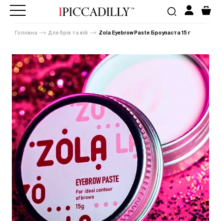
Головна
Для брів та вій
Zola Eyebrow Paste Броупаста 15 г