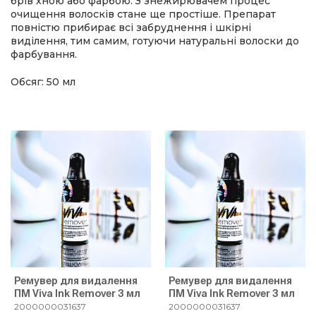
брів хною або фарбою. З знежирювачем процес
очищення волосків стане ще простіше. Препарат
повністю прибирає всі забруднення і шкірні
виділення, тим самим, готуючи натуральні волоски до
фарбування.
Обсяг: 50 мл
Ремувер для видалення
Ремувер для видалення
ПМ Viva Ink Remover 3 мл
ПМ Viva Ink Remover 3 мл
2000000031637
2000000031637