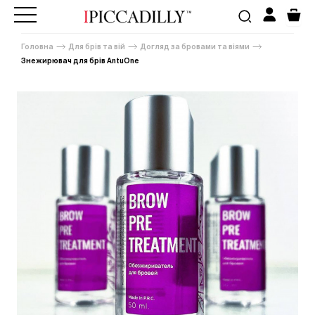
Головна
Для брів та вій
Догляд за бровами та віями
Знежирювач для брів AntuOne