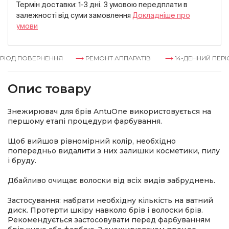
Термін доставки: 1-3 дні. З умовою передплати в
залежностi вiд суми замовлення
Докладнiше про
умови
ІОД ПОВЕРНЕННЯ
РЕМОНТ АППАРАТІВ
14-ДЕННИЙ ПЕРІО
Опис товару
Знежирювач для брів AntuOne використовується на
першому етапі процедури фарбування.
Щоб вийшов рівномірний колір, необхідно
попередньо видалити з них залишки косметики, пилу
і бруду.
Дбайливо очищає волоски від всіх видів забруднень.
Застосування: набрати необхідну кількість на ватний
диск. Протерти шкіру навколо брів і волоски брів.
Рекомендується застосовувати перед фарбуванням