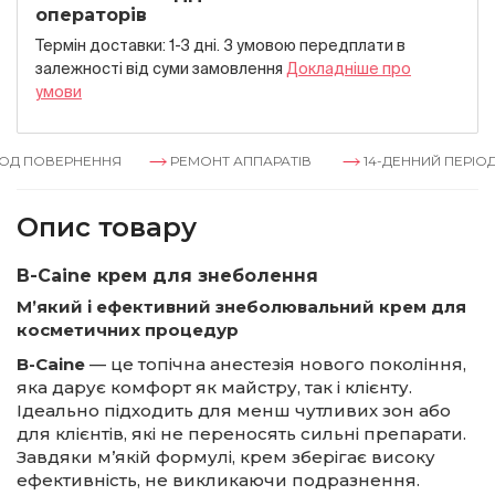
операторів
Термін доставки: 1-3 дні. З умовою передплати в
залежностi вiд суми замовлення
Докладнiше про
умови
Д ПОВЕРНЕННЯ
РЕМОНТ АППАРАТІВ
14-ДЕННИЙ ПЕРІОД 
Опис товару
B-Caine крем для знеболення
М’який і ефективний знеболювальний крем для
косметичних процедур
B-Caine
— це топічна анестезія нового покоління,
яка дарує комфорт як майстру, так і клієнту.
Ідеально підходить для менш чутливих зон або
для клієнтів, які не переносять сильні препарати.
Завдяки м’якій формулі, крем зберігає високу
ефективність, не викликаючи подразнення.