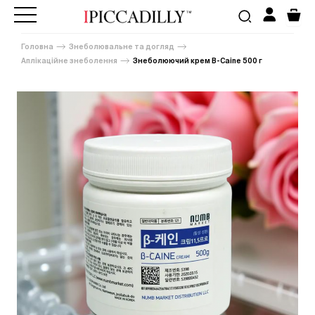
Головна
Знеболювальне та догляд
Аплікаційне знеболення
Знеболюючий крем B-Caine 500 г