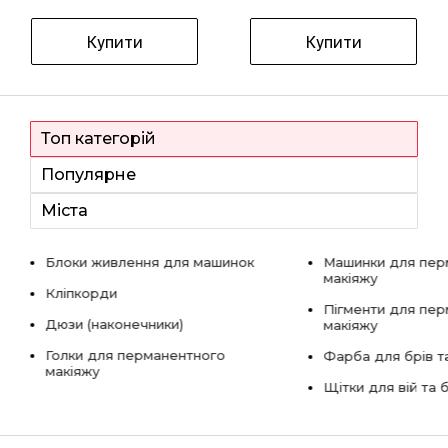
Купити
Купити
Топ категорій
Популярне
Міста
Блоки живлення для машинок
Машинки для пер
макіяжу
Кліпкорди
Пігменти для пе
Дюзи (наконечники)
макіяжу
Голки для перманентного
Фарба для брів та
макіяжу
Щітки для вій та 