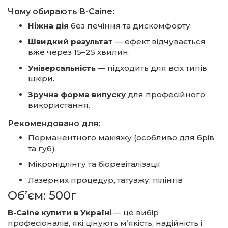
Чому обирають B-Caine:
Ніжна дія
без печіння та дискомфорту.
Швидкий результат
— ефект відчувається
вже через 15–25 хвилин.
Універсальність
— підходить для всіх типів
шкіри.
Зручна форма випуску
для професійного
використання.
Рекомендовано для:
Перманентного макіяжу (особливо для брів
та губ)
Мікронідлінгу та біоревіталізації
Лазерних процедур, татуажу, пілінгів
Об’єм: 500г
B-Caine купити в Україні
— це вибір
професіоналів, які цінують м’якість, надійність і