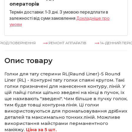
операторів
Термін доставки: 1-3 дні. З умовою передплати в
залежностi вiд суми замовлення
Докладнiше про
умови
ІОД ПОВЕРНЕННЯ
РЕМОНТ АППАРАТІВ
14-ДЕННИЙ ПЕРІО
Опис товару
Голки для тату стерини RL(Raund Liner)-5 Round
Liner (RL) - Контурні тату голки спаяні кругом. Такі
голки призначені для нанесення контуру, ліній. У
цій пайці голки щільно зведені на кінці в пучок, їх
ще називають "зведені". Чим більше в пучку голок,
тим буде товщі контурна лінія. Ці голки
використовуються для промальовування дрібних
деталей та максимально тонких ліній. Можливе
використання майстрами перманентного
макіяжу.
Ціна за 5 шт.