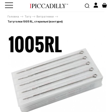
Головна
Тату
Витратники
Тату голки 1005 RL, стерильні (контурні)