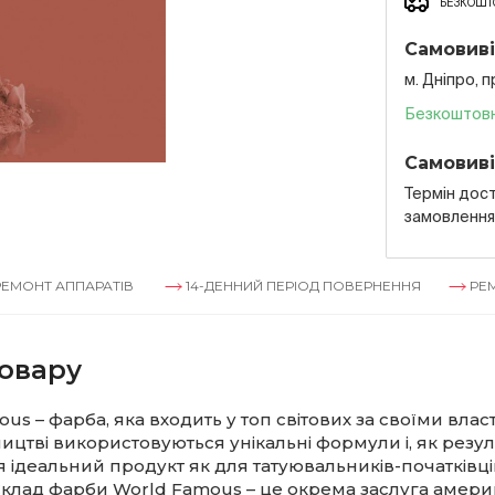
БЕЗКОШТО
Самовиві
м. Дніпро, 
Безкоштов
Самовиві
Термін дост
замовленн
 АППАРАТІВ
14-ДЕННИЙ ПЕРІОД ПОВЕРНЕННЯ
РЕМОНТ А
овару
us – фарба, яка входить у топ світових за своїми вла
ництві використовуються унікальні формули і, як резуль
я ідеальний продукт як для татуювальників-початківців,
 Склад фарби World Famous – це окрема заслуга амер