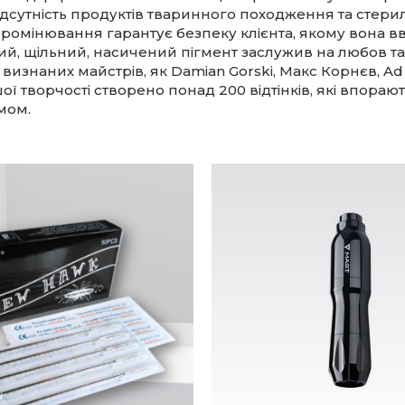
Відсутність продуктів тваринного походження та стерил
ромінювання гарантує безпеку клієнта, якому вона в
тий, щільний, насичений пігмент заслужив на любов т
 визнаних майстрів, як Damian Gorski, Макс Корнєв, Ad
шої творчості створено понад 200 відтінків, які впорают
мом.