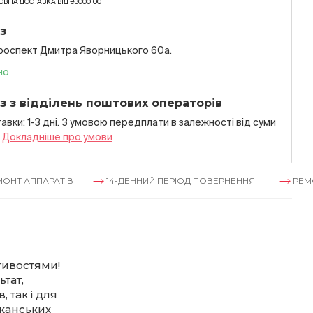
ВНА ДОСТАВКА ВІД ₴3000,00
з
проспект Дмитра Яворницького 60а.
но
з з відділень поштових операторів
авки: 1-3 дні. З умовою передплати в залежностi вiд суми
я
Докладнiше про умови
ППАРАТІВ
14-ДЕННИЙ ПЕРІОД ПОВЕРНЕННЯ
РЕМОНТ АП
стивостями!
тат,
 так і для
иканських