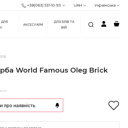
+38(063) 531-10-93
UAH
Українська
 ДЛЯ
ДЛЯ БРІВ ТА
АКСЕСУАРИ
ЖУ
ВІЙ
5209
рба World Famous Oleg Brick
ості
 про наявність