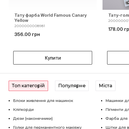
Тату фарба World Famous Canary
Тату-гол
Yellow
20000000
2000000008981
178.00 г
356.00 грн
Купити
Топ категорій
Популярне
Міста
Блоки живлення для машинок
Машинки дл
Кліпкорди
Пігменти д
Дюзи (наконечники)
Фарба для б
Голки для перманентного макіяжу
Щітки для в