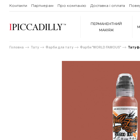
Контакти
Партнерам
Про компанію
Доставка і оплата
Пове
ПЕРМАНЕНТНИЙ
М
МАКІЯЖ
Головна
Тату
Фарби для тату
Фарби "WORLD FAMOUS"
Тату ф