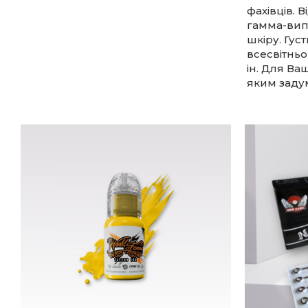
фахівців. 
гамма-вип
шкіру. Гус
всесвітньо
ін. Для Ва
яким заду