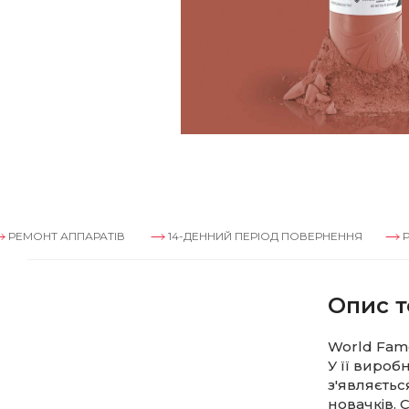
НТ АППАРАТІВ
14-ДЕННИЙ ПЕРІОД ПОВЕРНЕННЯ
РЕМОНТ
Опис т
World Famo
У її вироб
з'являєтьс
новачків.