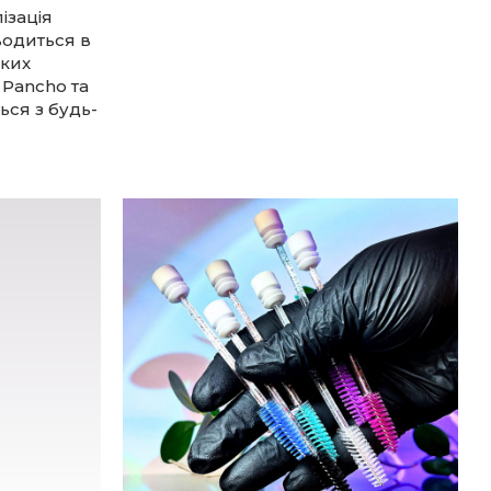
ізація
водиться в
аких
 Pancho та
ься з будь-