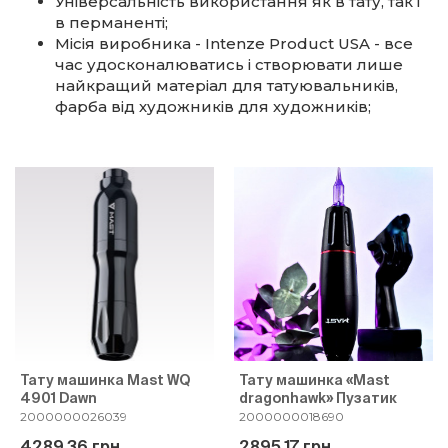
Універсальність використання як в тату, так і
в перманенті;
Місія виробника - Intenze Product USA - все
час удосконалюватись і створювати лише
найкращий матеріал для татуювальників,
фарба від художників для художників;
Тату машинка Mast WQ
Тату машинка «Mast
4901 Dawn
dragonhawk» Пузатик
2000000026039
2000000018690
4289.36 грн
2895.17 грн