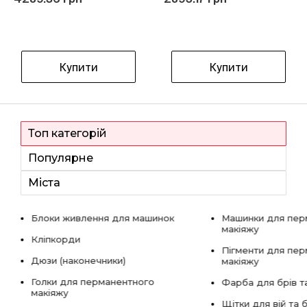
Купити
Купити
Топ категорій
Популярне
Міста
Блоки живлення для машинок
Машинки для пер
макіяжу
Кліпкорди
Пігменти для пе
Дюзи (наконечники)
макіяжу
Голки для перманентного
Фарба для брів та
макіяжу
Щітки для вій та 