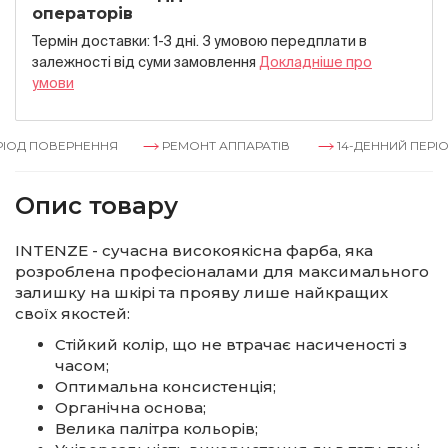
операторів
Термін доставки: 1-3 дні. З умовою передплати в
залежностi вiд суми замовлення
Докладнiше про
умови
ІОД ПОВЕРНЕННЯ
РЕМОНТ АППАРАТІВ
14-ДЕННИЙ ПЕРІО
Опис товару
INTENZE - сучасна високоякісна фарба, яка
розроблена професіоналами для максимального
залишку на шкірі та прояву лише найкращих
своїх якостей:
Стійкий колір, що не втрачає насиченості з
часом;
Оптимальна консистенція;
Органічна основа;
Велика палітра кольорів;