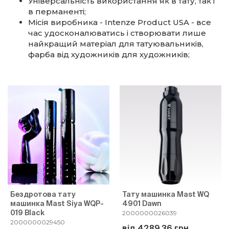
Універсальність використання як в тату, так і
в перманенті;
Місія виробника - Intenze Product USA - все
час удосконалюватись і створювати лише
найкращий матеріал для татуювальників,
фарба від художників для художників;
Бездротова тату
Тату машинка Mast WQ
машинка Mast Siya WQP-
4901 Dawn
019 Black
2000000026039
2000000029450
від 4289.36 грн