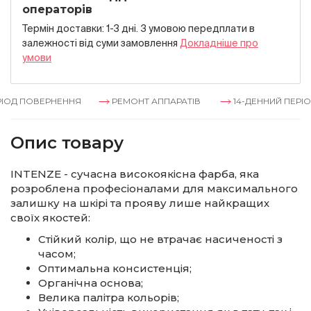
операторів
Термін доставки: 1-3 дні. З умовою передплати в
залежностi вiд суми замовлення
Докладнiше про
умови
ІОД ПОВЕРНЕННЯ
РЕМОНТ АППАРАТІВ
14-ДЕННИЙ ПЕРІО
Опис товару
INTENZE - сучасна високоякісна фарба, яка
розроблена професіоналами для максимального
залишку на шкірі та прояву лише найкращих
своїх якостей:
Стійкий колір, що не втрачає насиченості з
часом;
Оптимальна консистенція;
Органічна основа;
Велика палітра кольорів;